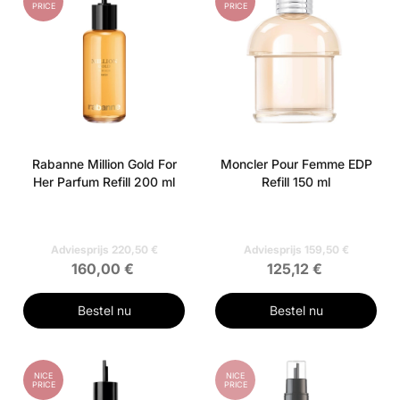
PRICE
PRICE
Rabanne Million Gold For
Moncler Pour Femme EDP
Her Parfum Refill 200 ml
Refill 150 ml
Adviesprijs 220,50 €
Adviesprijs 159,50 €
160,00 €
125,12 €
Bestel nu
Bestel nu
NICE
NICE
PRICE
PRICE