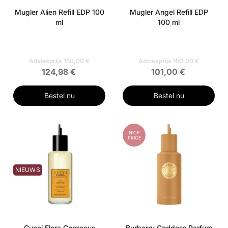
Mugler Alien Refill EDP 100
Mugler Angel Refill EDP
ml
100 ml
Adviesprijs 150,00 €
Adviesprijs 150,00 €
124,98 €
101,00 €
Bestel nu
Bestel nu
NICE
PRICE
NIEUWS
Gucci Flora Gorgeous
Burberry Goddess Parfum