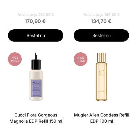
Adviesprijs 252,65 €
Adviesprijs 195,50 €
170,90 €
134,70 €
Bestel nu
Bestel nu
NICE
NICE
PRICE
PRICE
Gucci Flora Gorgeous
Mugler Alien Goddess Refill
Magnolia EDP Refill 150 ml
EDP 100 ml