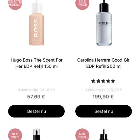
GESELECTEERD
NICE
PRODUCT
PRICE
Hugo Boss The Scent For
Carolina Herrera Good Girl
Her EDP Refill 150 ml
EDP Refill 200 ml
Adviesprijs 130,00 €
Adviesprijs 228,25 €
57,69 €
199,90 €
Bestel nu
Bestel nu
NICE
NICE
PRICE
PRICE