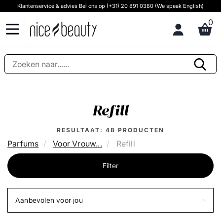
Klantenservice & advies Bel ons op (+31) 20 891 0380 (We speak English)
0
Refill
RESULTAAT:
48
PRODUCTEN
Parfums
Voor Vrouw...
Refill
Filter
Aanbevolen voor jou