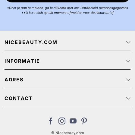
*Door je aan te melden, ga je akkoord met ons Databeleid persoonsgegevens
**U kunt zich op elk moment afmelden voor de nieuwsbrief
NICEBEAUTY.COM
Startpagina
INFORMATIE
Over ons
Track & Trace
Klantenservice - Q & A
Reclame aanbiedingen
ADRES
Privacy beleid
Algemene Voorwaarden
NiceBeauty ApS
Retour
Stærevej 2,
CONTACT
Verzendkosten
6705 Esbjerg, Denmark
Klantenservice: (+31) 20 891 0380 (We speak English)
Cookies
BTW-nummer: NL: NL825384382B01 // België:
nl@nicebeauty.com
BE0724750049
© Nicebeauty.com