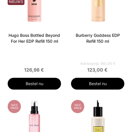
NIEUWS
Hugo Boss Bottled Beyond
Burberry Goddess EDP
For Her EDP Refill 150 ml
Refill 150 ml
Adviesprijs 180,00 €
126,98 €
123,00 €
Bestel nu
Bestel nu
NICE
NICE
PRICE
PRICE