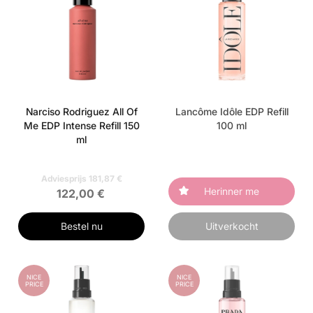
Narciso Rodriguez All Of
Lancôme Idôle EDP Refill
Me EDP Intense Refill 150
100 ml
ml
Adviesprijs 181,87 €
Herinner me
122,00 €
Bestel nu
Uitverkocht
NICE
NICE
PRICE
PRICE