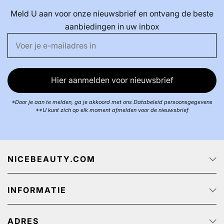
Meld U aan voor onze nieuwsbrief en ontvang de beste
aanbiedingen in uw inbox
Hier aanmelden voor nieuwsbrief
*Door je aan te melden, ga je akkoord met ons Databeleid persoonsgegevens
**U kunt zich op elk moment afmelden voor de nieuwsbrief
NICEBEAUTY.COM
Startpagina
INFORMATIE
Over ons
Track & Trace
Klantenservice - Q & A
Reclame aanbiedingen
ADRES
Privacy beleid