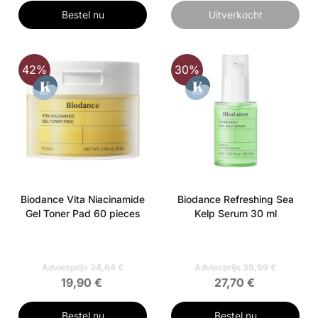
Bestel nu
Uitverkocht
42%
30%
Biodance Vita Niacinamide
Biodance Refreshing Sea
Gel Toner Pad 60 pieces
Kelp Serum 30 ml
Adviesprijs 34,64 €
Adviesprijs 39,99 €
19,90 €
27,70 €
Bestel nu
Bestel nu