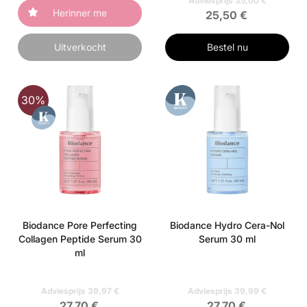
Adviesprijs 35,00 €
Herinner me
25,50 €
Uitverkocht
Bestel nu
30%
Biodance Pore Perfecting
Biodance Hydro Cera-Nol
Collagen Peptide Serum 30
Serum 30 ml
ml
Adviesprijs 39,97 €
Adviesprijs 39,99 €
27,70 €
27,70 €