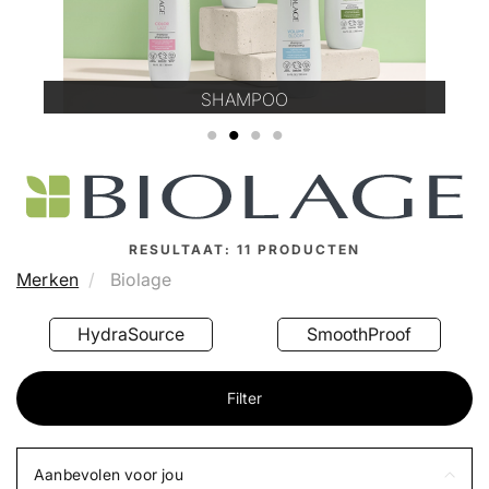
SHAMPOO
1
2
3
4
RESULTAAT:
11
PRODUCTEN
Merken
Biolage
HydraSource
SmoothProof
Filter
Aanbevolen voor jou