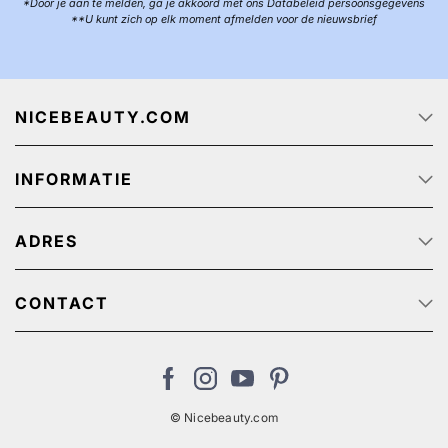
*Door je aan te melden, ga je akkoord met ons Databeleid persoonsgegevens
**U kunt zich op elk moment afmelden voor de nieuwsbrief
NICEBEAUTY.COM
Startpagina
INFORMATIE
Over ons
Track & Trace
Klantenservice - Q & A
Reclame aanbiedingen
ADRES
Privacy beleid
Algemene Voorwaarden
NiceBeauty ApS
Retour
Stærevej 2,
CONTACT
Verzendkosten
6705 Esbjerg, Denmark
Klantenservice: (+31) 20 891 0380 (We speak English)
Cookies
BTW-nummer: NL: NL825384382B01 // België:
nl@nicebeauty.com
BE0724750049
© Nicebeauty.com