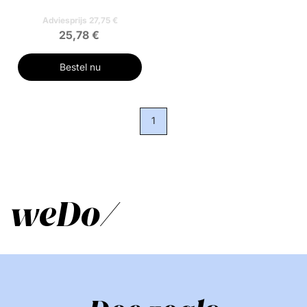
Adviesprijs 27,75 €
25,78 €
Bestel nu
1
weDo/