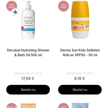
NICE
NICE
PRICE
PRICE
Decubal Hydrating Shower
Derma Sun Kids Sollotion
& Bath Oil 500 ml
Roll-on SPF50 - 50 ml
Adviesprijs 21,43 €
Adviesprijs 10,05 €
17,58 €
8,16 €
Bestel nu
Bestel nu
GESELECTEERD
NICE