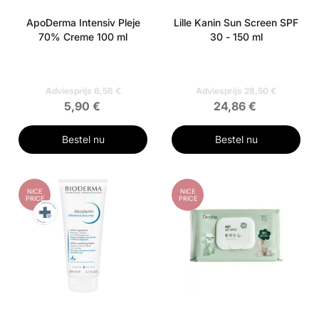
ApoDerma Intensiv Pleje
Lille Kanin Sun Screen SPF
70% Creme 100 ml
30 - 150 ml
Adviesprijs 6,56 €
Adviesprijs 28,50 €
5,90 €
24,86 €
Bestel nu
Bestel nu
NICE
NICE
PRICE
PRICE