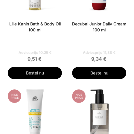
Lille Kanin Bath & Body Oil
Decubal Junior Daily Cream
100 ml
100 ml
Adviesprijs 10,25 €
Adviesprijs 11,38 €
9,51 €
9,34 €
Bestel nu
Bestel nu
NICE
NICE
PRICE
PRICE