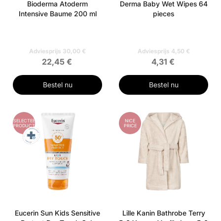
Bioderma Atoderm
Derma Baby Wet Wipes 64
Intensive Baume 200 ml
pieces
Adviesprijs 30,00 €
Adviesprijs 4,50 €
22,45 €
4,31 €
Bestel nu
Bestel nu
GESELECTEERD
NICE
PRODUCT
PRICE
Eucerin Sun Kids Sensitive
Lille Kanin Bathrobe Terry