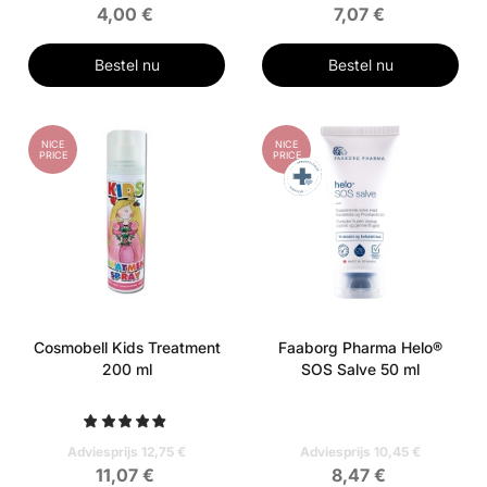
4,00 €
7,07 €
Bestel nu
Bestel nu
NICE
NICE
PRICE
PRICE
Cosmobell Kids Treatment
Faaborg Pharma Helo®
200 ml
SOS Salve 50 ml
Adviesprijs 12,75 €
Adviesprijs 10,45 €
11,07 €
8,47 €