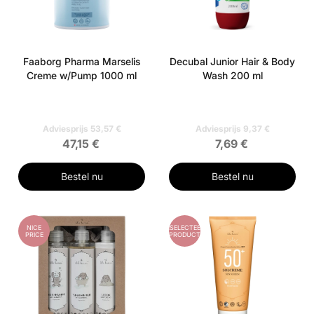
Faaborg Pharma Marselis
Decubal Junior Hair & Body
Creme w/Pump 1000 ml
Wash 200 ml
Adviesprijs 53,57 €
Adviesprijs 9,37 €
47,15 €
7,69 €
Bestel nu
Bestel nu
NICE
GESELECTEERD
PRICE
PRODUCT