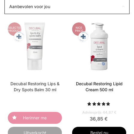
Aanbevolen voor jou
GESELECTEERD
NICE
PRODUCT
PRICE
Decubal Restoring Lips &
Decubal Restoring Lipid
Dry Spots Balm 30 ml
Cream 500 ml
Adviesprijs 44,87 €
Herinner me
36,85 €
Uitverkocht
Bestel nu