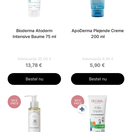
Bioderma Atoderm
ApoDerma Plejende Creme
Intensive Baume 75 ml
200 ml
Adviesprijs 20,00 €
Adviesprijs 6,56 €
13,78 €
5,90 €
Bestel nu
Bestel nu
NICE
NICE
PRICE
PRICE