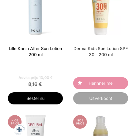
Lille Kanin After Sun Lotion
Derma Kids Sun Lotion SPF
200 ml
30 - 200 ml
Adviesprijs 13,00 €
Herinner me
8,16 €
Bestel nu
Uitverkocht
NICE
NICE
PRICE
PRICE