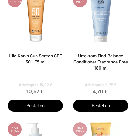
PRODUCT
PRICE
Lille Kanin Sun Screen SPF
Urtekram Find Balance
50+ 75 ml
Conditioner Fragrance Free
180 ml
Adviesprijs 15,92 €
Adviesprijs 6,75 €
10,57 €
4,70 €
Bestel nu
Bestel nu
NICE
NICE
PRICE
PRICE