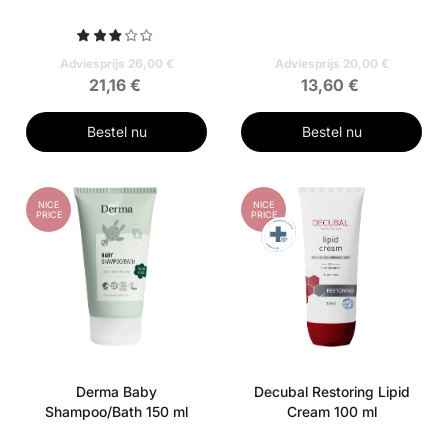
Adviesprijs 26,00 €
Adviesprijs 20,00 €
21,16 €
13,60 €
Bestel nu
Bestel nu
NICE
NICE
PRICE
PRICE
Derma Baby
Decubal Restoring Lipid
Shampoo/Bath 150 ml
Cream 100 ml