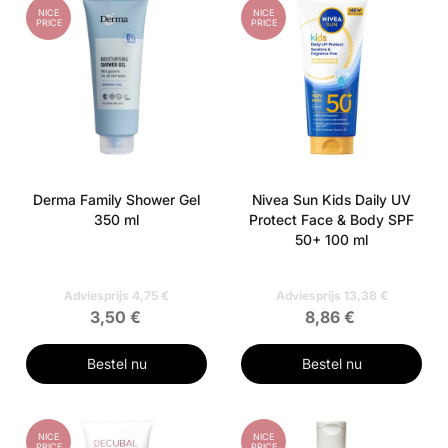
NICE
NICE
PRICE
PRICE
Derma Family Shower Gel
Nivea Sun Kids Daily UV
350 ml
Protect Face & Body SPF
50+ 100 ml
Adviesprijs 4,75 €
Adviesprijs 13,38 €
3,50 €
8,86 €
Bestel nu
Bestel nu
NICE
NICE
PRICE
PRICE