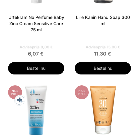
Urtekram No Perfume Baby
Lille Kanin Hand Soap 300
Zinc Cream Sensitive Care
ml
75 ml
Adviesprijs 8,00 €
Adviesprijs 15,00 €
6,07 €
11,30 €
Bestel nu
Bestel nu
NICE
NICE
PRICE
PRICE