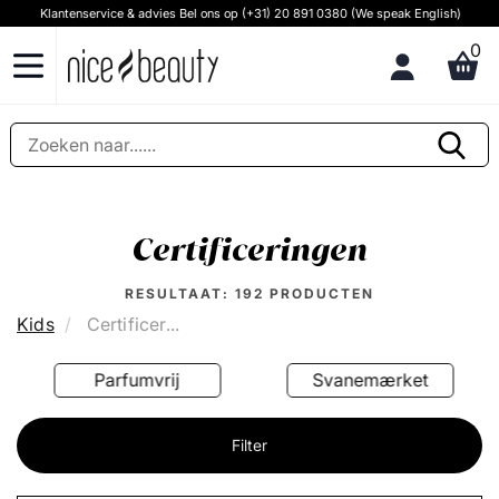
Klantenservice & advies Bel ons op (+31) 20 891 0380 (We speak English)
0
Certificeringen
RESULTAAT:
192
PRODUCTEN
Kids
Certificer...
Parfumvrij
Svanemærket
Filter