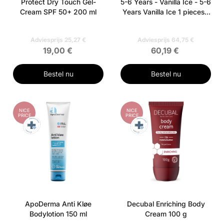
Protect Dry Touch Gel-
5-6 Years - Vanilla Ice - 5-6
Cream SPF 50+ 200 ml
Years Vanilla Ice 1 pieces -
5-6 Years Vanilla Ice
Adviesprijs 25,27 €
Adviesprijs 64,75 €
19,00 €
60,19 €
Bestel nu
Bestel nu
NICE
NICE
PRICE
PRICE
ApoDerma Anti Kløe
Decubal Enriching Body
Bodylotion 150 ml
Cream 100 g