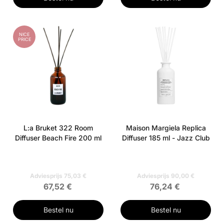
NICE
PRICE
L:a Bruket 322 Room
Maison Margiela Replica
Diffuser Beach Fire 200 ml
Diffuser 185 ml - Jazz Club
Adviesprijs 75,03 €
Adviesprijs 90,00 €
67,52 €
76,24 €
Bestel nu
Bestel nu