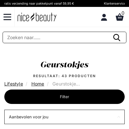
Klantenservice & advies Bel ons op (+31) 20 891 0380 (We speak English)
0
Geurstokjes
RESULTAAT:
43
PRODUCTEN
Lifestyle
Home
Geurstokje...
Filter
Aanbevolen voor jou