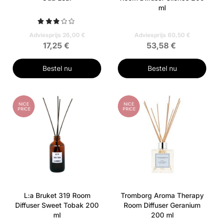
ml
Adviesprijs 26,00 €
Adviesprijs 60,50 €
17,25 €
53,58 €
Bestel nu
Bestel nu
NICE
NICE
PRICE
PRICE
L:a Bruket 319 Room
Tromborg Aroma Therapy
Diffuser Sweet Tobak 200
Room Diffuser Geranium
ml
200 ml