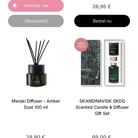
Herinner me
26,95 €
Uitverkocht
Bestel nu
NICE
PRICE
Meraki Diffuser - Amber
SKANDINAVISK SKOG
Dust 100 ml
Scented Candle & Diffuser
Gift Set
28,80 €
69,00 €