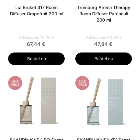
L:a Bruket 317 Room
Tromborg Aroma Therapy
Diffuser Grapefruit 200 ml
Room Diffuser Patchouli
200 ml
Adviesprijs 75,00 €
Adviesprijs 60,50 €
67,44 €
47,84 €
Bestel nu
Bestel nu
NICE
NICE
PRICE
PRICE
SKANDINAVISK RO Scent
SKANDINAVISK ØY Scent