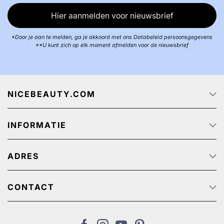
Hier aanmelden voor nieuwsbrief
*Door je aan te melden, ga je akkoord met ons Databeleid persoonsgegevens
**U kunt zich op elk moment afmelden voor de nieuwsbrief
NICEBEAUTY.COM
Startpagina
INFORMATIE
Over ons
Track & Trace
Klantenservice - Q & A
Reclame aanbiedingen
ADRES
Privacy beleid
Algemene Voorwaarden
NiceBeauty ApS
Retour
Stærevej 2,
CONTACT
Verzendkosten
6705 Esbjerg, Denmark
Klantenservice: (+31) 20 891 0380 (We speak English)
Cookies
BTW-nummer: NL: NL825384382B01 // België:
nl@nicebeauty.com