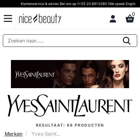
Klantenservice & advies Bel ons op (+31) 20 891 0380 (We speak English)
0
RESULTAAT:
68
PRODUCTEN
Merken
Yves Saint...