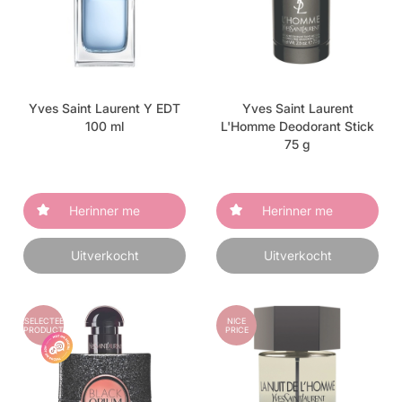
Yves Saint Laurent Y EDT
Yves Saint Laurent
100 ml
L'Homme Deodorant Stick
75 g
Herinner me
Herinner me
Uitverkocht
Uitverkocht
GESELECTEERD
NICE
PRODUCT
PRICE