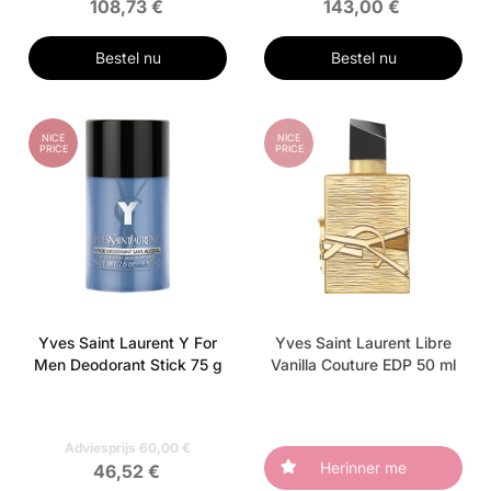
108,73 €
143,00 €
Bestel nu
Bestel nu
NICE
NICE
PRICE
PRICE
Yves Saint Laurent Y For
Yves Saint Laurent Libre
Men Deodorant Stick 75 g
Vanilla Couture EDP 50 ml
Adviesprijs 60,00 €
Herinner me
46,52 €