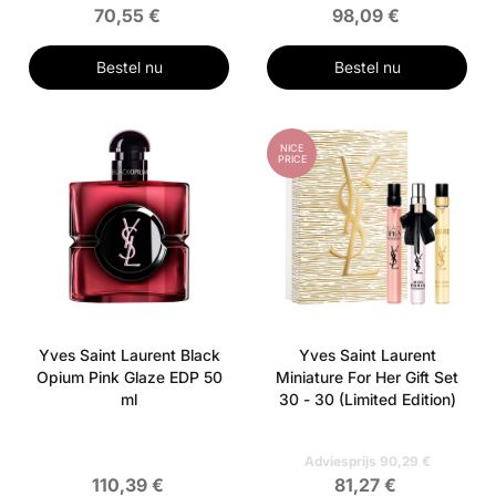
70,55 €
98,09 €
Bestel nu
Bestel nu
NICE
PRICE
Yves Saint Laurent Black
Yves Saint Laurent
Opium Pink Glaze EDP 50
Miniature For Her Gift Set
ml
30 - 30 (Limited Edition)
Adviesprijs 90,29 €
110,39 €
81,27 €