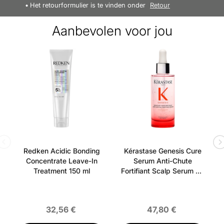
Het retourformulier is te vinden onder
Retour
Spray op droog haar met een afstand van ca. 30 cm -
Verwerk het product in het haar en style zoals gewenst
Aanbevolen voor jou
Ingrediëntenlijst:
Dimethyl Ether, Alcohol denat,
Glycerine, Aqua (Water, Eau),
Octylacrylamide/Acrylaten/Butylaminoethyl
Methacrylaat Copolymeer, Aminomethyl Propanol,
PEG-60 Gehydrogeneerd Ricinusolie, parfum (geur),
isopropylmyristaat, linalool, limoneen, benzoëzuur,
geraniol, methylbenzoaat
Vind meer van deze merk:
Redken Acidic Bonding
Kérastase Genesis Cure
Concentrate Leave-In
Serum Anti-Chute
Treatment 150 ml
Fortifiant Scalp Serum 90
ml
32,56 €
47,80 €