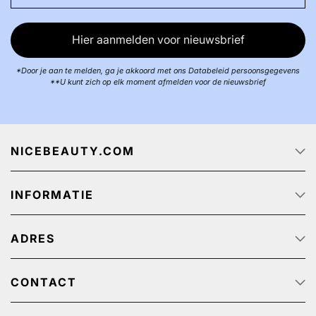
Hier aanmelden voor nieuwsbrief
*Door je aan te melden, ga je akkoord met ons Databeleid persoonsgegevens
**U kunt zich op elk moment afmelden voor de nieuwsbrief
NICEBEAUTY.COM
Startpagina
INFORMATIE
Over ons
Track & Trace
Klantenservice - Q & A
Reclame aanbiedingen
ADRES
Privacy beleid
Algemene Voorwaarden
NiceBeauty ApS
Retour
Stærevej 2,
CONTACT
Verzendkosten
6705 Esbjerg, Denmark
Klantenservice: (+31) 20 891 0380 (We speak English)
Cookies