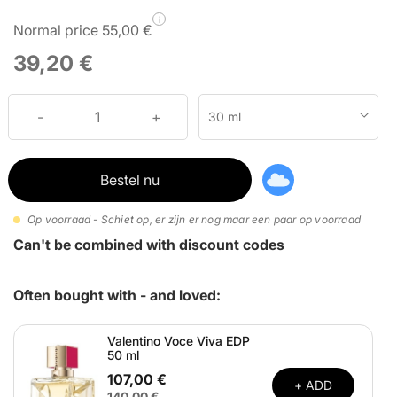
i
Normal price 55,00 €
39,20 €
30 ml
Bestel nu
Op voorraad - Schiet op, er zijn er nog maar een paar op voorraad
Can't be combined with discount codes
Often bought with - and loved:
Valentino Voce Viva EDP
50 ml
107,00 €
+ ADD
140,00 €