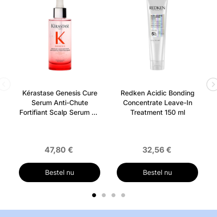
op de delicate roze verpakking. Het leereffect in reliëf
is een eerbetoon aan het originele Amerikaanse
leermerk.
Coach
Merk:
Kérastase Genesis Cure
Redken Acidic Bonding
Serum Anti-Chute
Concentrate Leave-In
Fortifiant Scalp Serum 90
Treatment 150 ml
ml
47,80 €
32,56 €
Bestel nu
Bestel nu
1
2
3
4