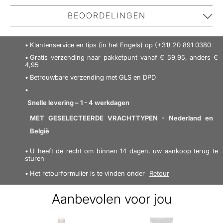
Coach EDP is geïnspireerd door de spontane energie
BEOORDELINGEN
en stijl van het centrum van New York City. Een geur
vol contrasten, geopend met frisse, bruisende
No one has reviewed this product yet.
Klantenservice en tips (in het Engels) op (+31) 20 891 0380
framboos, die vervolgens plaats maakt voor romige
Be the first to review it.
Gratis verzending naar pakketpunt vanaf € 59,95, anders €
Turkse rozen en uiteindelijk verandert in een sensuele
4,95
muskusbasisnoot. De kenmerkende geur is gecreëerd
Betrouwbare verzending met GLS en DPD
SCHRIJF EEN RECENSIE
door parfumeurs Anne Flipo en Juliette
Karagueuzoglu. De vrouwelijke ovale fles is een
Snelle levering – 1 - 4 werkdagen
verwijzing naar veel iconische ontwerpen van Coach.
MET GESELECTEERDE VRACHTTYPEN - Nederland en
De spraytop heeft de vorm van een goudkleurige
België
twistlock en imiteert de kenmerkende sluiting van
U heeft de recht om binnen 14 dagen, uw aankoop terug te
Coach-tassen. Een hangend label van kunstleer en
sturen
gepolijst metaal zorgt voor een opvallende afwerking.
Het retourformulier is te vinden onder
Retour
Het logo van de paardenkoets, een blijvend symbool
van koetsvakmanschap, is discreet in het glas
Aanbevolen voor jou
gegraveerd. Als knipoog naar vrouwelijkheid is het
iconische Coach-logo van de paardenkoets ook te zien