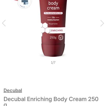
1
/
7
Decubal
Decubal Enriching Body Cream 250
g