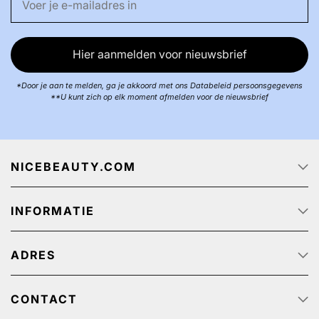
Hier aanmelden voor nieuwsbrief
*Door je aan te melden, ga je akkoord met ons Databeleid persoonsgegevens
**U kunt zich op elk moment afmelden voor de nieuwsbrief
NICEBEAUTY.COM
Startpagina
INFORMATIE
Over ons
Track & Trace
Klantenservice - Q & A
Reclame aanbiedingen
ADRES
Privacy beleid
Algemene Voorwaarden
NiceBeauty ApS
Retour
Stærevej 2,
CONTACT
Verzendkosten
6705 Esbjerg, Denmark