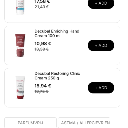
17,58 €
+ ADD
21,43 €
Decubal Enriching Hand
Cream 100 ml
10,98 €
+ ADD
13,39 €
Decubal Restoring Clinic
Cream 250 g
15,94 €
+ ADD
19,75 €
PARFUMVRIJ
ASTMA / ALLERGIEVRIENDELIJK