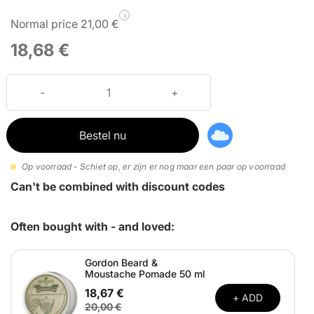
i
Normal price 21,00 €
18,68 €
Bestel nu
Op voorraad - Schiet op, er zijn er nog maar een paar op voorraad
Can't be combined with discount codes
Often bought with - and loved:
Gordon Beard &
Moustache Pomade 50 ml
18,67 €
+ ADD
20,00 €