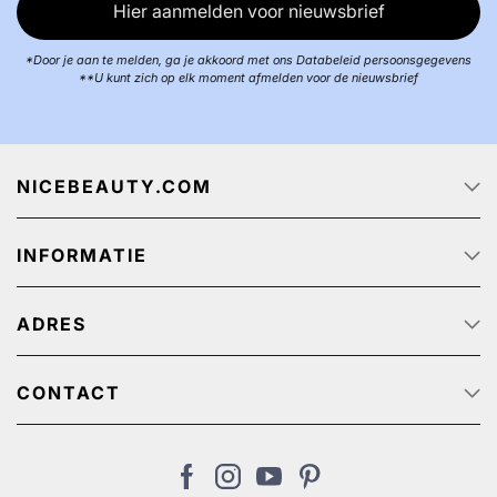
Hier aanmelden voor nieuwsbrief
*Door je aan te melden, ga je akkoord met ons Databeleid persoonsgegevens
**U kunt zich op elk moment afmelden voor de nieuwsbrief
NICEBEAUTY.COM
Startpagina
INFORMATIE
Over ons
Track & Trace
Klantenservice - Q & A
Reclame aanbiedingen
ADRES
Privacy beleid
Algemene Voorwaarden
NiceBeauty ApS
Retour
Stærevej 2,
CONTACT
Verzendkosten
6705 Esbjerg, Denmark
Klantenservice: (+31) 20 891 0380 (We speak English)
Cookies
BTW-nummer: NL: NL825384382B01 // België:
nl@nicebeauty.com
BE0724750049