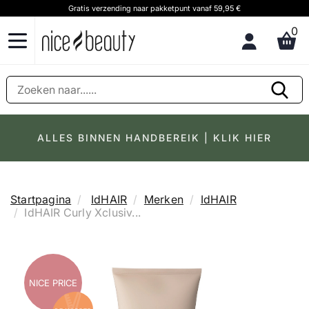
Gratis verzending naar pakketpunt vanaf 59,95 €
0
ALLES BINNEN HANDBEREIK | KLIK HIER
Startpagina
IdHAIR
Merken
IdHAIR
IdHAIR Curly Xclusiv...
NICE PRICE