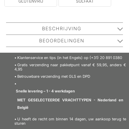
GLUTENVRIJ
SULFAAT
VEGA
BESCHRIJVING
Vind meer van deze merk:
BEOORDELINGEN
No one has reviewed this product yet.
Klantenservice en tips (in het Engels) op (+31) 20 891 0380
Be the first to review it.
Gratis verzending naar pakketpunt vanaf € 59,95, anders €
4,95
Betrouwbare verzending met GLS en DPD
SCHRIJF EEN RECENSIE
Snelle levering – 1 - 4 werkdagen
MET GESELECTEERDE VRACHTTYPEN - Nederland en
België
U heeft de recht om binnen 14 dagen, uw aankoop terug te
sturen