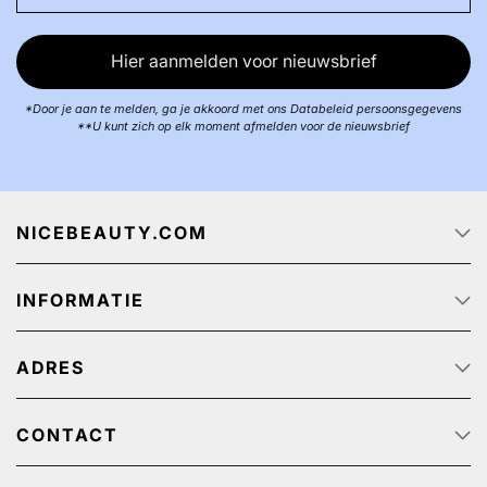
Hier aanmelden voor nieuwsbrief
*Door je aan te melden, ga je akkoord met ons Databeleid persoonsgegevens
**U kunt zich op elk moment afmelden voor de nieuwsbrief
NICEBEAUTY.COM
Startpagina
INFORMATIE
Over ons
Track & Trace
Klantenservice - Q & A
Reclame aanbiedingen
ADRES
Privacy beleid
Algemene Voorwaarden
NiceBeauty ApS
Retour
Stærevej 2,
CONTACT
Verzendkosten
6705 Esbjerg, Denmark
Klantenservice: (+31) 20 891 0380 (We speak English)
Cookies