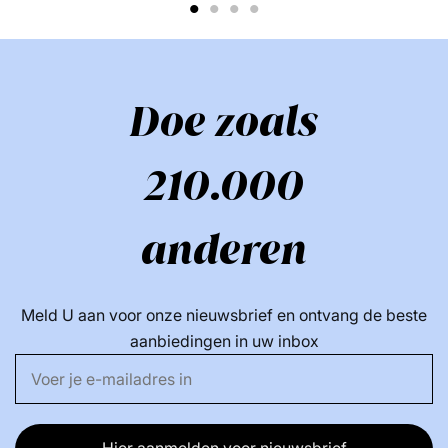
1
2
3
4
Slechts één is echt
Als een product briljant is, verschijnen er kopieën en is
BLAX® oneindig nagemaakt. Geen enkele kopie komt
Doe zoals
echter in de buurt van BLAX®-kwaliteit. Iemand is te
klein en te strak - ze breken of verliezen hun elasticiteit
210.000
na een enkele run. Anderen kraken zelfs bij de
geringste belasting, bijvoorbeeld wanneer ze uit nat
haar worden getrokken. Er is een zee aan kopieën,
anderen
maar alleen een BLAX®.
Welk haar past bij BLAX®?
Meld U aan voor onze nieuwsbrief en ontvang de beste
Als je BLAX® eenmaal hebt geprobeerd, zal je nooit
aanbiedingen in uw inbox
meer een andere haarelastiek gebruiken. Gentle
BLAX® is een must voor wie dun en fijn haar heeft en
voor wie elke dag paardenstaarten of haren heeft. Het
elastiek is onmisbaar voor wie zwetend zwemt en