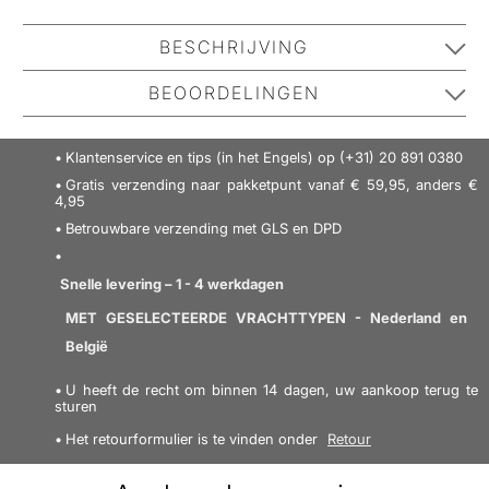
BESCHRIJVING
Met BLAX haarelastiek kunt u uw haar dag na dag
BEOORDELINGEN
aanbrengen zonder dat het elastiek slap wordt. BLAX
is zacht voor het haar en zorgt ervoor dat het haar de
Klanten hebben gegeven 4.5 van de 5
Klantenservice en tips (in het Engels) op (+31) 20 891 0380
hele dag perfect zit. Geschikt voor zowel kinderen als
sterren
Gratis verzending naar pakketpunt vanaf € 59,95, anders €
volwassenen. BLAX is gemaakt van recyclebaar
4.5
4,95
plastic uit één stuk, zonder metaal dat het haar
Betrouwbare verzending met GLS en DPD
Gebaseerd op 23 beoordelingen
beschadigt. Er zijn veel exemplaren van BLAX-
elastiek, maar alleen een echte.
Snelle levering – 1 - 4 werkdagen
MET GESELECTEERDE VRACHTTYPEN - Nederland en
Kleur: transparant
SCHRIJF EEN RECENSIE
België
Afmeting: 4 mm
U heeft de recht om binnen 14 dagen, uw aankoop terug te
Aantal: 8 stuks
sturen
Het retourformulier is te vinden onder
Retour
Gaat voor altijd mee
BLAX® is gemaakt van een flexibel, recyclebaar