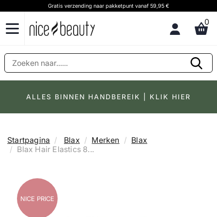
Gratis verzending naar pakketpunt vanaf 59,95 €
0
ALLES BINNEN HANDBEREIK | KLIK HIER
Startpagina
Blax
Merken
Blax
Blax Hair Elastics 8...
NICE PRICE
NICE PRICE