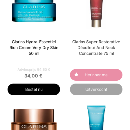
Clarins Hydra-Essentiel
Clarins Super Restorative
Rich Cream Very Dry Skin
Décolleté And Neck
50 ml
Concentrate 75 ml
Adviesprijs 54,50 €
Herinner me
34,00 €
Bestel nu
Uitverkocht