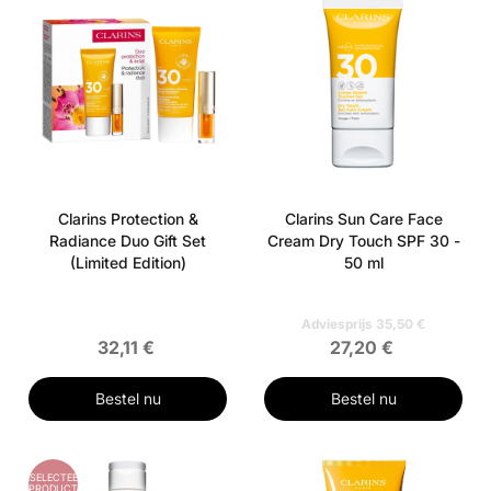
Clarins Protection &
Clarins Sun Care Face
Radiance Duo Gift Set
Cream Dry Touch SPF 30 -
(Limited Edition)
50 ml
Adviesprijs 35,50 €
32,11 €
27,20 €
Bestel nu
Bestel nu
GESELECTEERD
PRODUCT