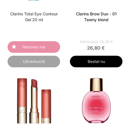
Clarins Total Eye Contour
Clarins Brow Duo - 01
Gel 20 ml
Tawny blond
Adviesprijs 28,00 €
Herinner me
26,80 €
Uitverkocht
Bestel nu