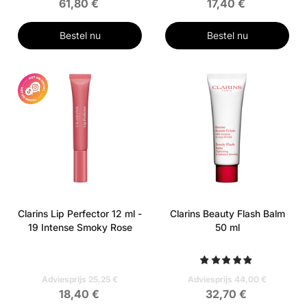
61,80 €
17,40 €
Bestel nu
Bestel nu
Clarins Lip Perfector 12 ml -
Clarins Beauty Flash Balm
19 Intense Smoky Rose
50 ml
Adviesprijs 25,25 €
Adviesprijs 44,00 €
18,40 €
32,70 €