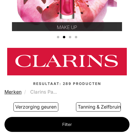
MAKE UP
1
2
3
4
RESULTAAT:
289
PRODUCTEN
Merken
Clarins Pa...
Verzorging geuren
Tanning & Zelfbruiner
Filter