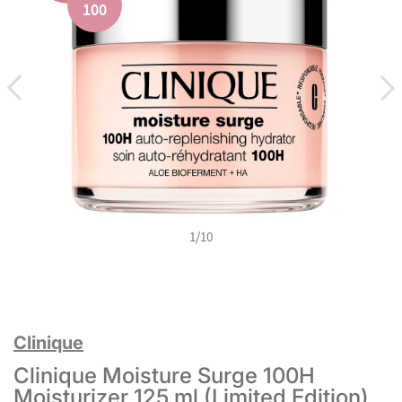
100
100
100
100
100
100
100
100
100
100
1
/
10
Clinique
Clinique Moisture Surge 100H
Moisturizer 125 ml (Limited Edition)