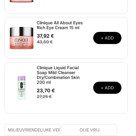
Clinique All About Eyes
Rich Eye Cream 15 ml
37,92 €
+ ADD
43,50 €
Clinique Liquid Facial
Soap Mild Cleanser
Dry/Combination Skin
200 ml
+ ADD
23,70 €
27,25 €
MILIEUVRIENDELIJKE VERPAKKINGEN
OLIE VRIJ
P