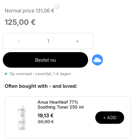
i
Normal price 131,06 €
125,00 €
Bestel nu
Op voorraad - Levertijd, 1-4 dagen
Often bought with - and loved:
Anua Heartleaf 77%
Soothing Toner 250 ml
19,13 €
+ ADD
30,00 €