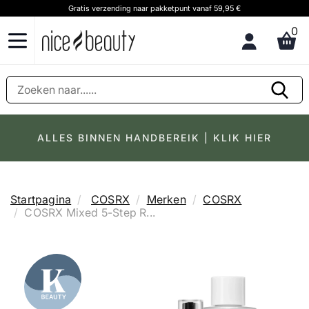
Gratis verzending naar pakketpunt vanaf 59,95 €
0
ALLES BINNEN HANDBEREIK | KLIK HIER
Startpagina
COSRX
Merken
COSRX
COSRX Mixed 5-Step R...