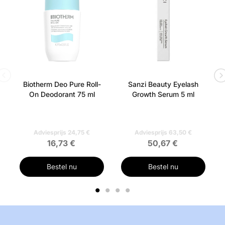
Essence 100 ml](/cosrx-advanced-snail-96-mucin-
power- essence -100-ml.html) -
COSRX Advanced
Snail 92 All In One Cream 100 gr.
-
Schoonheid van
Joseon Relief Sun: Rijst + Probiotica SPF 50+ PA++++
50 ml
Vind meer van deze merk:
Biotherm Deo Pure Roll-
Sanzi Beauty Eyelash
On Deodorant 75 ml
Growth Serum 5 ml
Adviesprijs 24,75 €
Adviesprijs 63,50 €
16,73 €
50,67 €
Bestel nu
Bestel nu
1
2
3
4