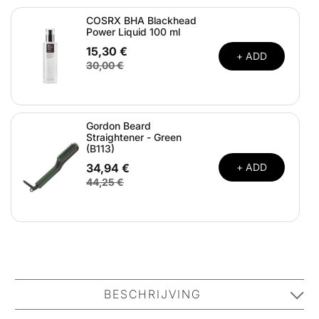
COSRX BHA Blackhead
Power Liquid 100 ml
15,30 €
+ ADD
30,00 €
Gordon Beard
Straightener - Green
(B113)
34,94 €
+ ADD
44,25 €
BESCHRIJVING
COSRX Mixed 5-Step Routine is een heerlijke set met 5