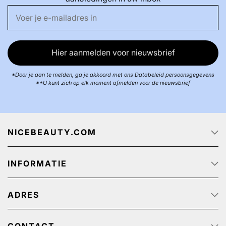
Hier aanmelden voor nieuwsbrief
*Door je aan te melden, ga je akkoord met ons Databeleid persoonsgegevens
**U kunt zich op elk moment afmelden voor de nieuwsbrief
NICEBEAUTY.COM
Startpagina
INFORMATIE
Over ons
Track & Trace
Klantenservice - Q & A
Reclame aanbiedingen
ADRES
Privacy beleid
Algemene Voorwaarden
NiceBeauty ApS
Retour
Stærevej 2,
CONTACT