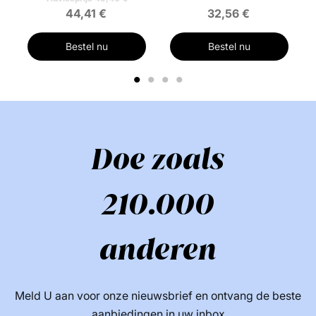
44,41 €
32,56 €
Bestel nu
Bestel nu
1
2
3
4
Doe zoals
210.000
anderen
Meld U aan voor onze nieuwsbrief en ontvang de beste
aanbiedingen in uw inbox