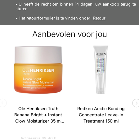
Opvouwbare spiegel - Verstelbare telescopische
U heeft de recht om binnen 14 dagen, uw aankoop terug te
haken - Kan aan een deur, kast of raam worden
sturen
gehangen - Kan worden opgevouwen tot een
Het retourformulier is te vinden onder
Retour
penspiegel - Afmetingen uitgeklapt: L: 92 cm, H: 19,5
Aanbevolen voor jou
cm, D: 1,5 cm - Afmetingen opgevouwen: L: 30,4 cm,
H: 19,5 cm, D: 2,7 cm - Maat telescopische haak: 50 cm
Vind meer van deze merk:
Ole Henriksen Truth
Redken Acidic Bonding
Banana Bright + Instant
Concentrate Leave-In
Glow Moisturizer 35 ml
Treatment 150 ml
(Uden æske)
Adviesprijs 49,46 €