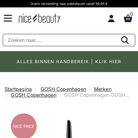
anaf 59,95 €
Klantenservice & advies Bel ons op (+31) 20 891 0380
0
ALLES BINNEN HANDBEREIK | KLIK HIER
Startpagina
GOSH Copenhagen
Merken
GOSH Copenhagen
GOSH Copenhagen GOSH...
NICE PRICE