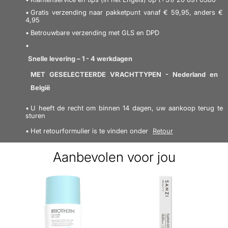
en definiëren van de wenkbrauwen, precies zoals u ze
Be the first to review it.
Gratis verzending naar pakketpunt vanaf € 59,95, anders €
wilt. Het poeder vult de wenkbrauwen en kan de
4,95
plekken opbouwen waar je wenkbrauwen vol kunnen
Betrouwbare verzending met GLS en DPD
SCHRIJF EEN RECENSIE
missen, het geeft een echt stijlvol en compleet
resultaat. Deze duo-pen is supergemakkelijk in
Snelle levering – 1 - 4 werkdagen
gebruik en geeft natuurlijk mooi gevormde
MET GESELECTEERDE VRACHTTYPEN - Nederland en
wenkbrauwen.
België
U heeft de recht om binnen 14 dagen, uw aankoop terug te
Voordeel:
sturen
Het retourformulier is te vinden onder
Retour
- Duo wenkbrauwpotlood en poeder
- Bruin
Aanbevolen voor jou
Vormt en definieert wenkbrauwen
- Vult de wenkbrauwen in
Gestileerd en compleet resultaat
- Makkelijk te gebruiken
- Prachtig gevormde wenkbrauwen