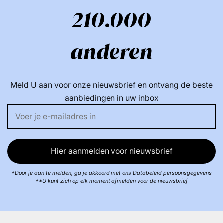
210.000
77891 \ C Copernnaicia Cerifera was \ Cire de
carnauba, Isoamyl Laurate, Talk, CI 77288 \ Chromium
Oxide Greens, Tocoferol, Helianthus Annuus Seed Oil.
anderen
Ingrediënten Poeder: dimethicon, polyethyleen, CI
77499 \ ijzeroxiden, trimethylsiloxysilicaat, CI 7492 \
Meld U aan voor onze nieuwsbrief en ontvang de beste
ijzeroxiden, CI 77742 \ mangaan violet, CI 77891 \
aanbiedingen in uw inbox
titaandioxide, isoamyllauraat, fenyltrimethicon, CI
77491 \ ijzeroxiden, silodic, isodec / vinyl Dimethicone
Crosspolymer, Talk, Polypropylsilsesquioxane,
Macadamia Integrifolia Seed Oil, VP / Hexadecene
Hier aanmelden voor nieuwsbrief
Copolymeer, Butyrospermum Parkii Butter, CI 77288 \
Chromium Oxide Greens, Cyclohexasiloxaan,
*Door je aan te melden, ga je akkoord met ons Databeleid persoonsgegevens
Tocoferylacetaat, Trihydroxyimstoneonolyl, Seed-Oil,
**U kunt zich op elk moment afmelden voor de nieuwsbrief
Disroximstoneonolyl, Seed-Oil.
Vind meer van deze merk: