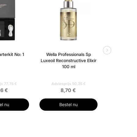
rterkit No: 1
Wella Professionals Sp
Olaplex NO.3 
Luxeoil Reconstructive Elixir
100
100 ml
js 77,75 €
Adviesprijs 50,25 €
Adviespri
16 €
8,70 €
22,
el nu
Bestel nu
Best