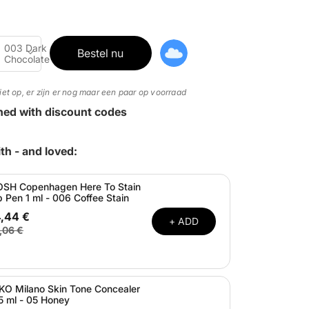
003 Dark
Bestel nu
Chocolate
et op, er zijn er nog maar een paar op voorraad
ned with discount codes
th - and loved:
SH Copenhagen Here To Stain
p Pen 1 ml - 006 Coffee Stain
4,44 €
+ ADD
,06 €
KO Milano Skin Tone Concealer
5 ml - 05 Honey