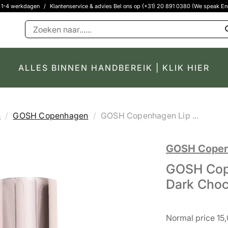
g 1-4 werkdagen
/
Klantenservice & advies Bel ons op (+31) 20 891 0380 (We speak En
ALLES BINNEN HANDBEREIK | KLIK HIER
n
GOSH Copenhagen
GOSH Copenhagen Lip ...
GOSH Cope
GOSH Cope
Dark Choc
Normal price 15