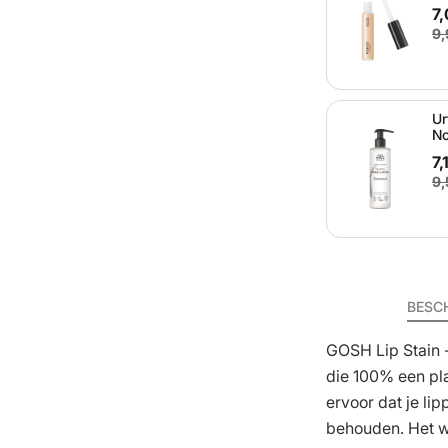
7
9,
Ur
No
7,
9,
BESC
GOSH Lip Stain -
die 100% een pla
ervoor dat je li
behouden. Het w