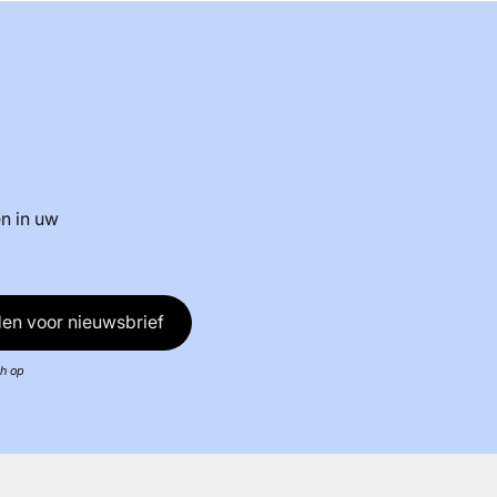
n in uw
en voor nieuwsbrief
ch op