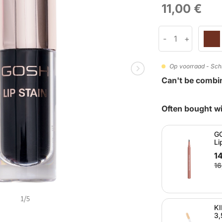
11,00 €
Op voorraad - Schi
Can't be combi
Often bought wi
GO
Li
1
16
1
/
5
KI
3,