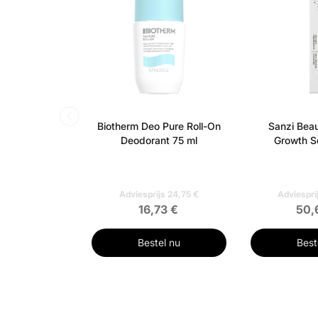
Biotherm Deo Pure Roll-On
Sanzi Beau
Deodorant 75 ml
Growth S
Adviesprijs 24,75 €
Adviespri
16,73 €
50,
Bestel nu
Best