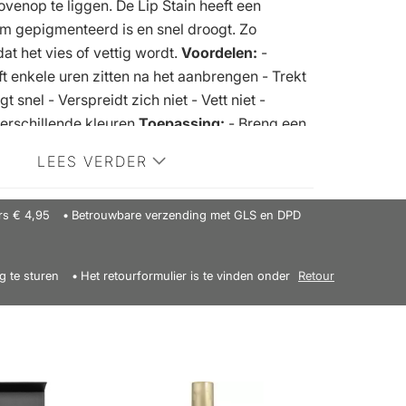
ovenop te liggen. De Lip Stain heeft een
rm gepigmenteerd is en snel droogt. Zo
at het vies of vettig wordt.
Voordelen:
-
jft enkele uren zitten na het aanbrengen - Trekt
gt snel - Verspreidt zich niet - Vett niet -
verschillende kleuren
Toepassing:
- Breng een
voor een natuurlijke tint - Hoe meer lagen er
LEES VERDER
cht, hoe intenser de kleur wordt
eze merk:
rs € 4,95
Betrouwbare verzending met GLS en DPD
g te sturen
Het retourformulier is te vinden onder
Retour