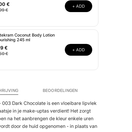
,00 €
+ ADD
99 €
tekram Coconut Body Lotion
urishing 245 ml
19 €
+ ADD
50 €
HRIJVING
BEOORDELINGEN
 003 Dark Chocolate is een vloeibare lipvlek
atsje in je make-uptas verdient! Het zorgt
ppen na het aanbrengen de kleur enkele uren
ordt door de huid opgenomen - in plaats van