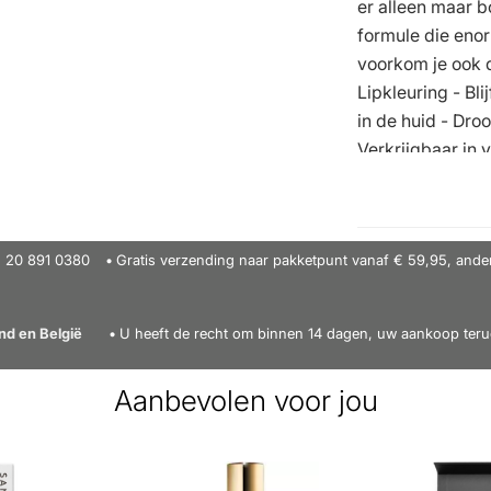
er alleen maar b
formule die eno
voorkom je ook d
Lipkleuring - Bli
in de huid - Droo
Verkrijgbaar in 
enkele laag aan 
worden aangebra
Vind meer van d
1) 20 891 0380
Gratis verzending naar pakketpunt vanaf € 59,95, ande
 en België
U heeft de recht om binnen 14 dagen, uw aankoop teru
Aanbevolen voor jou