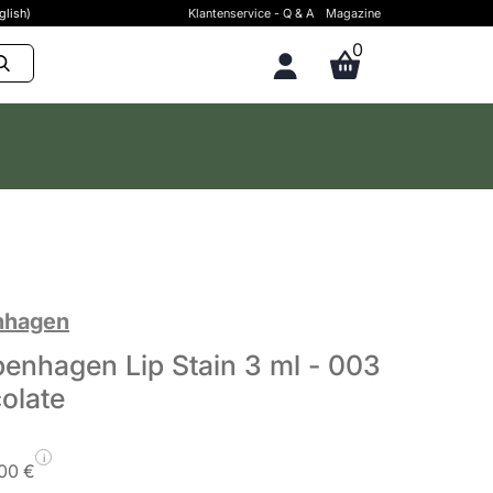
glish)
Klantenservice - Q & A
Magazine
0
nhagen
nhagen Lip Stain 3 ml - 003
olate
i
,00 €