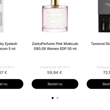
ty Eyelash
ZarkoPerfume Pink Molécule
Tanrevel Sta
erum 5 ml
090.09 Women EDP 50 ml
js 63,50 €
Adviesprijs 100,00 €
Adviespri
67 €
59,94 €
72,
el nu
Bestel nu
Best
1
2