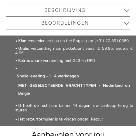
BESCHRIJVING
Jack N' Jill Blissful Bubbles Bubbelbad is een heerlijk
BEOORDELINGEN
en mild,
plantaardig
badschuim, dat van de badroutine
een magisch spel maakt voor alle kinderen, groot en
No one has reviewed this product yet.
Klantenservice en tips (in het Engels) op (+31) 20 891 0380
klein. Deze
zeepvrije formule
Be the first to review it.
is gemaakt van
Gratis verzending naar pakketpunt vanaf € 59,95, anders €
extracten
uit de Australische natuur, die de huid
4,95
verwennen met
vocht en voeding
.
Betrouwbare verzending met GLS en DPD
SCHRIJF EEN RECENSIE
Jack N' Jill Blissful Bubbles Bubbelbad bevat
Snelle levering – 1 - 4 werkdagen
hydraterende en kalmerende pro-vitamine B5 en
MET GESELECTEERDE VRACHTTYPEN - Nederland en
quinoa, dat rijk is aan vitamines en mineralen en helpt
België
een droge huid te bestrijden
.
U heeft de recht om binnen 14 dagen, uw aankoop terug te
sturen
Het badschuim is ook toegevoegd met zeepschors,
Het retourformulier is te vinden onder
Retour
een natuurlijke zeep die
de huid reinigt
, en met zijn
antioxiderende en ontstekingsremmende
Aanbevolen voor jou