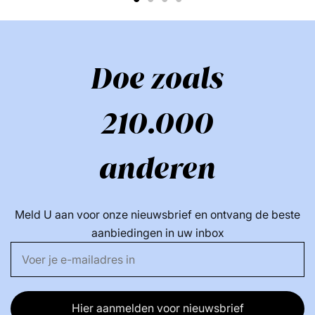
- Badschuim
- Reinigt en beschermt
- Hydrateert en voedt
Doe zoals
- Voorkomt een droge huid
- Schuimend
210.000
- pH-balancering
- Extracten van lavendel, kamille en callitris
columellaris
anderen
- Voor kinderen, pasgeborenen en de gevoelige huid
van alle leeftijden
- Geschikt voor de gevoelige huid
Meld U aan voor onze nieuwsbrief en ontvang de beste
- Vrij van PG, lanoline en synthetische geur- en
aanbiedingen in uw inbox
kleurstoffen
- Zeepvrije formule
- Gerecycled plastic
- Allergie getest
Hier aanmelden voor nieuwsbrief
- Dermatologisch getest