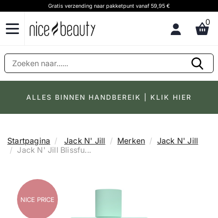
Gratis verzending naar pakketpunt vanaf 59,95 €
0
ALLES BINNEN HANDBEREIK | KLIK HIER
Startpagina
Jack N' Jill
Merken
Jack N' Jill
Jack N' Jill Blissfu...
NICE PRICE
NICE PRICE