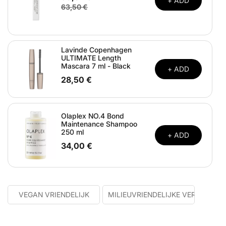
+ ADD
63,50 €
Lavinde Copenhagen
ULTIMATE Length
Mascara 7 ml - Black
+ ADD
28,50 €
Olaplex NO.4 Bond
Maintenance Shampoo
250 ml
+ ADD
34,00 €
NDELIJK
VEGAN VRIENDELIJK
MILIEUVRIENDELIJKE VERPAKKIN
ASTMA