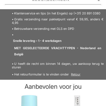
diepe, mannelijke en aromatische geur, met een
vleugje zoet. Dit fantastische parfum
is perfect voor
No one has reviewed this product yet.
Klantenservice en tips (in het Engels) op (+31) 20 891 0380
de man die altijd met zijn instinct
Be the first to review it.
meegaat en er
Gratis verzending naar pakketpunt vanaf € 59,95, anders €
meestal op wint. Voor de man die in zichzelf gelooft en
4,95
vooruit wil in het leven zonder superieur te lijken, en
Betrouwbare verzending met GLS en DPD
SCHRIJF EEN RECENSIE
voor de man die zoveel in zichzelf rust dat zelfs de
meest contrastrijke tonen tot in de perfectie
Snelle levering – 1 - 4 werkdagen
harmoniseren wanneer ze zijn huid raken.
MET GESELECTEERDE VRACHTTYPEN - Nederland en
België
Jimmy Choo Urban Hero Gold EDP is verrijkt met
tonen
U heeft de recht om binnen 14 dagen, uw aankoop terug te
van o.a. ananas, bloedsinaasappel, lavendel,
sturen
tonkaboon, sandelhout en mos.
Samen vormen ze
een
Het retourformulier is te vinden onder
Retour
heerlijke geur die meteen je partner in crime wordt
Aanbevolen voor jou
Vind meer van deze merk: