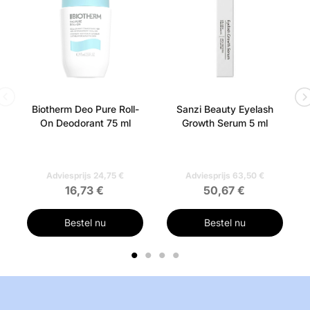
Biotherm Deo Pure Roll-
Sanzi Beauty Eyelash
On Deodorant 75 ml
Growth Serum 5 ml
Adviesprijs 24,75 €
Adviesprijs 63,50 €
16,73 €
50,67 €
Bestel nu
Bestel nu
1
2
3
4