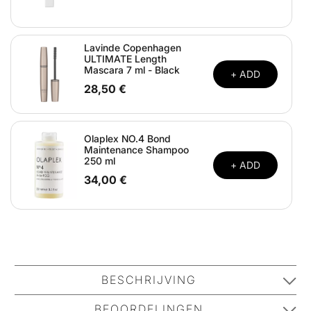
Lavinde Copenhagen
ULTIMATE Length
Mascara 7 ml - Black
+ ADD
28,50 €
Olaplex NO.4 Bond
Maintenance Shampoo
250 ml
+ ADD
34,00 €
BESCHRIJVING
Jimmy Choo Urban Hero Gold EDP is een rustgevende,
BEOORDELINGEN