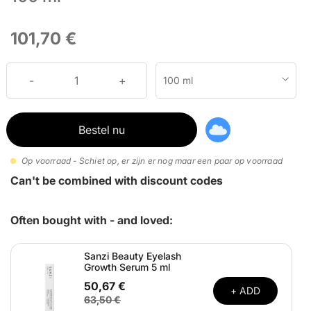
101,70 €
100 ml
Bestel nu
Op voorraad - Schiet op, er zijn er nog maar een paar op voorraad
Can't be combined with discount codes
Often bought with - and loved:
Sanzi Beauty Eyelash
Growth Serum 5 ml
50,67 €
+ ADD
63,50 €