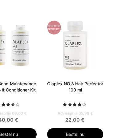
GESELECTEERD
PRODUCT
Bond Maintenance
Olaplex NO.3 Hair Perfector
& Conditioner Kit
100 ml
esprijs 69,63 €
Adviesprijs 35,99 €
40,00 €
22,00 €
Bestel nu
Bestel nu