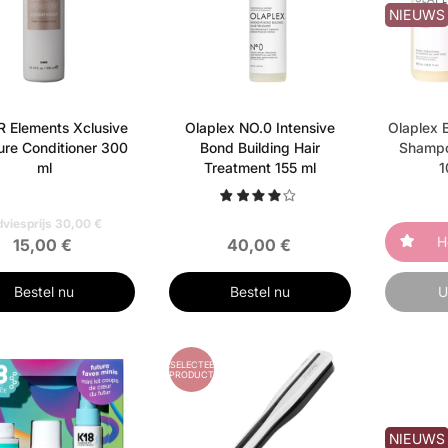
NIEUWS
R Elements Xclusive
Olaplex NO.0 Intensive
Olaplex 
ure Conditioner 300
Bond Building Hair
Shampo
ml
Treatment 155 ml
1
viesprijs 30,00 €
H
15,00 €
40,00 €
Bestel nu
Bestel nu
U
GESELECTEERD
PRODUCT
NIEUWS