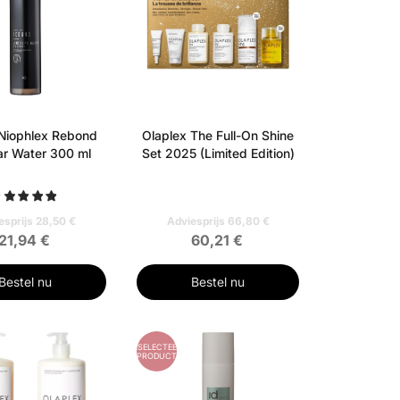
Niophlex Rebond
Olaplex The Full-On Shine
ar Water 300 ml
Set 2025 (Limited Edition)
esprijs 28,50 €
Adviesprijs 66,80 €
21,94 €
60,21 €
Bestel nu
Bestel nu
GESELECTEERD
PRODUCT