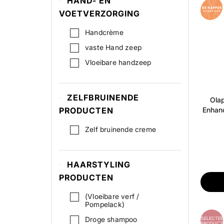
HAND- EN
Beauté Pacifique
VOETVERZORGING
Being
Benecos
Handcrème
Benefit
vaste Hand zeep
Billie Eilish
Vloeibare handzeep
Biodance
Bioderma
ZELFBRUINENDE
Ola
Biolage
PRODUCTEN
Enhan
Biosilk
Zelf bruinende creme
Biotherm
Björk
HAARSTYLING
Blax
PRODUCTEN
Body-Lines
Bondi Sands
(Vloeibare verf /
Pompelack)
Braun
Droge shampoo
GESELECTEE
PRODUCT