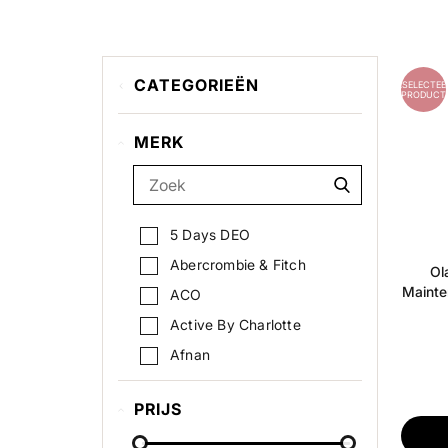
CATEGORIEËN
GESELECTEE
PRODUCT
Hot on social
MERK
3 for 2
Extra bescherming tegen de
kou
Kick Back
5 Days DEO
Abercrombie & Fitch
Ol
Maint
ACO
Active By Charlotte
Afnan
Alba4Men
PRIJS
Alfons Åberg
Alphanova Kids