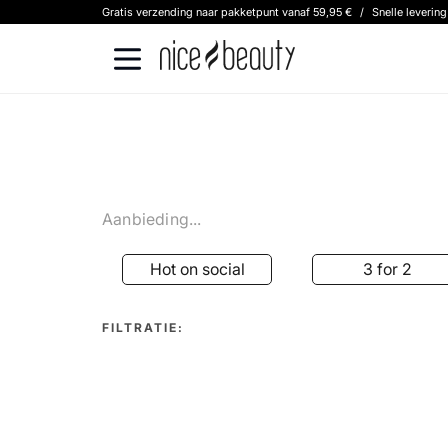
Gratis verzending naar pakketpunt vanaf 59,95 €
/
Snelle leverin
Aanbieding...
Hot on social
3 for 2
FILTRATIE: