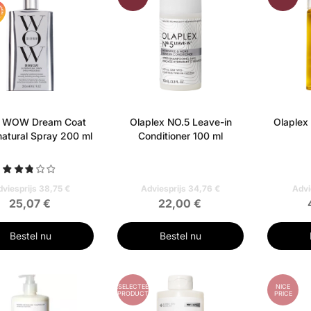
r WOW Dream Coat
Olaplex NO.5 Leave-in
Olaplex
atural Spray 200 ml
Conditioner 100 ml
viesprijs 38,75 €
Adviesprijs 34,76 €
Advi
25,07 €
22,00 €
Bestel nu
Bestel nu
GESELECTEERD
NICE
PRODUCT
PRICE