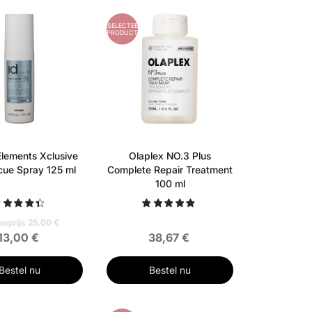
GESELECTEERD
PRODUCT
lements Xclusive
Olaplex NO.3 Plus
cue Spray 125 ml
Complete Repair Treatment
100 ml
esprijs 25,00 €
13,00 €
38,67 €
Bestel nu
Bestel nu