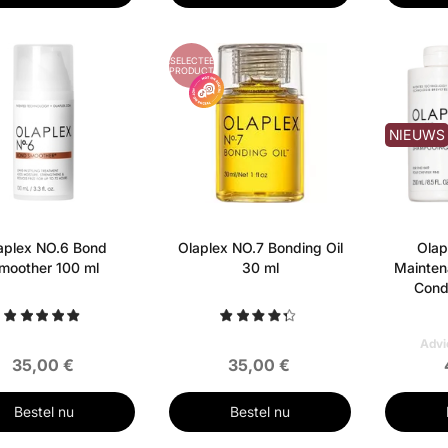
RD
GESELECTEERD
PRODUCT
NIEUWS
aplex NO.6 Bond
Olaplex NO.7 Bonding Oil
Olap
moother 100 ml
30 ml
Mainte
Cond
Advi
35,00 €
35,00 €
Bestel nu
Bestel nu