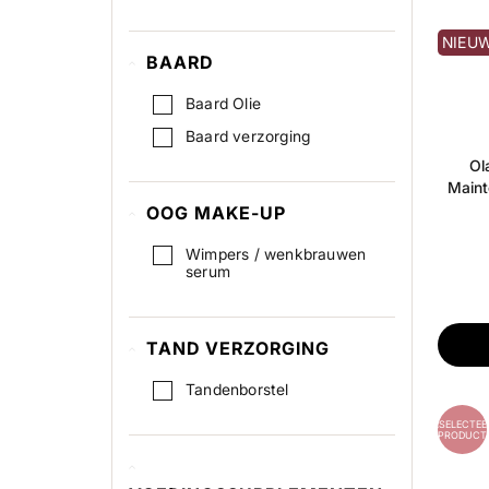
Chloé
Clarins
NIEU
BAARD
Clean
Clean Up
Baard Olie
Clinic Way
Baard verzorging
Ol
Clinique
Maint
Cmiile
OOG MAKE-UP
CND
Wimpers / wenkbrauwen
Coach
serum
Color Hair-Spray
Color WOW
TAND VERZORGING
Coming Copenhagen
Tandenborstel
COOLA
GESELECTEE
Copenhagen Grooming
PRODUCT
Cosmobell Kids