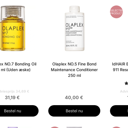
RD
GESELECTEERD
PRODUCT
ex NO.7 Bonding Oil
Olaplex NO.5 Fine Bond
IdHAIR E
 ml (Uden æske)
Maintenance Conditioner
911 Res
250 ml
viesprijs 34,69 €
Advi
31,19 €
40,00 €
Bestel nu
Bestel nu