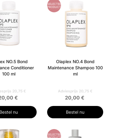
GESELECTEERD
PRODUCT
lex NO.5 Bond
Olaplex NO.4 Bond
ance Conditioner
Maintenance Shampoo 100
100 ml
ml
esprijs 20,75 €
Adviesprijs 20,75 €
20,00 €
20,00 €
Bestel nu
Bestel nu
GESELECTEERD
PRODUCT