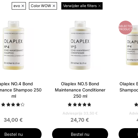
evo
Color WOW
Verwijder alle filters
RD
GESELECTEERD
PRODUCT
aplex NO.4 Bond
Olaplex NO.5 Bond
Olaplex 
enance Shampoo 250
Maintenance Conditioner
Shampoo 
ml
250 ml
Adviesprijs 33,50 €
Advi
34,00 €
24,70 €
Bestel nu
Bestel nu