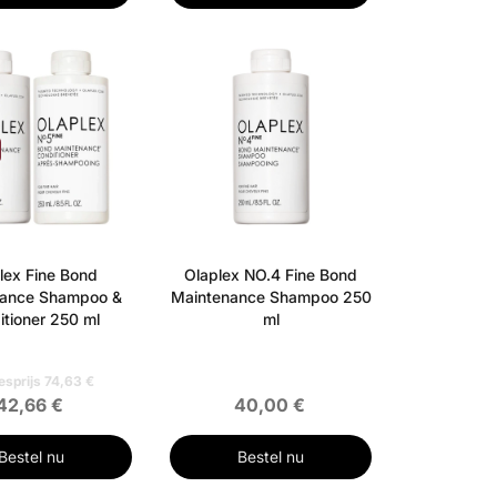
lex Fine Bond
Olaplex NO.4 Fine Bond
nance Shampoo &
Maintenance Shampoo 250
itioner 250 ml
ml
esprijs 74,63 €
42,66 €
40,00 €
Bestel nu
Bestel nu