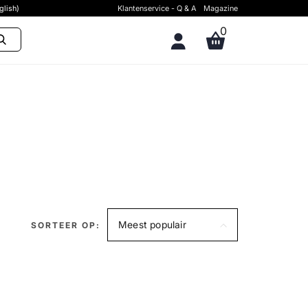
glish)
Klantenservice - Q & A
Magazine
0
Meest populair
SORTEER OP: