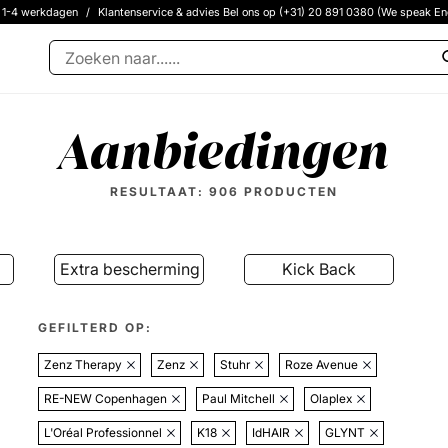
g 1-4 werkdagen
/
Klantenservice & advies Bel ons op (+31) 20 891 0380 (We speak En
Aanbiedingen
RESULTAAT:
906
PRODUCTEN
Extra bescherming tegen de kou
Kick Back
GEFILTERD OP:
Zenz Therapy
Zenz
Stuhr
Roze Avenue
RE-NEW Copenhagen
Paul Mitchell
Olaplex
L'Oréal Professionnel
K18
IdHAIR
GLYNT