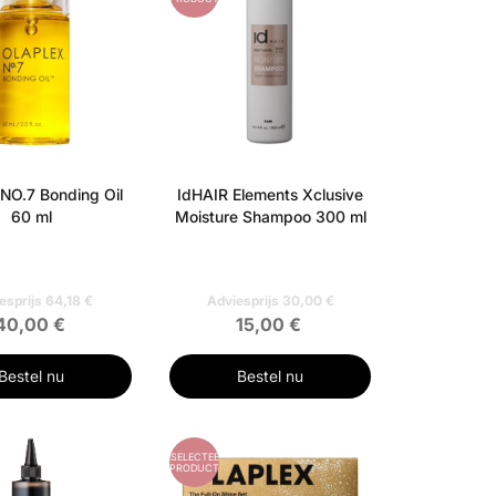
 NO.7 Bonding Oil
IdHAIR Elements Xclusive
60 ml
Moisture Shampoo 300 ml
esprijs 64,18 €
Adviesprijs 30,00 €
40,00 €
15,00 €
Bestel nu
Bestel nu
GESELECTEERD
PRODUCT