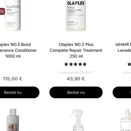
WS
aplex NO.5 Bond
Olaplex NO.3 Plus
IdHAIR 
enance Conditioner
Complete Repair Treatment
Lamell
1000 ml
250 ml
Adviesprijs 69,44 €
Advi
115,00 €
43,90 €
Bestel nu
Bestel nu
RD