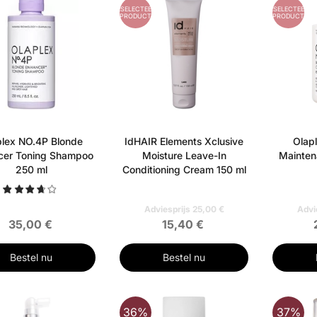
GESELECTEERD
GESELECTEERD
PRODUCT
PRODUCT
plex NO.4P Blonde
IdHAIR Elements Xclusive
Olap
cer Toning Shampoo
Moisture Leave-In
Mainten
250 ml
Conditioning Cream 150 ml
Adviesprijs 25,00 €
Advi
35,00 €
15,40 €
Bestel nu
Bestel nu
RD
36%
37%