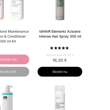
Bond Maintenance
IdHAIR Elements Xclusive
o & Conditioner
Intense Hair Spray 300 ml
000 ml Kit
Adviesprijs 25,00 €
erinner me
16,20 €
itverkocht
Bestel nu