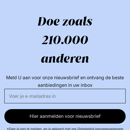
isosstearaat, alfa-glucaanoligosaccharide,
natriumhyaluronaat, silica, silica silylaat,
Doe zoals
HDI/trimethylol hexyllacton kruispolymeer, cellulose,
aluminiumhydroxide, hungeonsulfaat, nylonsulfaat,
210.000
nylon-SULONE, NYLON, NYLON, NYLON, NYLON,
NYLON-SULFAT Osfaat, dinatriumstearoylglutamaat,
isopropyllauroylsarcosinaat,
anderen
WATERSTOFDIMETHICONE, CITROENZUUR,
DIISOPROPYLSEBACAAT, BIS-PEG/PPG-14/14
DIMETHICONE, LACTOBACILLUS, MALTODEXTRIN,
Meld U aan voor onze nieuwsbrief en ontvang de beste
DISTEARDIMONIUM HECTORIET, BHT, TOCOFEROL,
aanbiedingen in uw inbox
FENOXYETHANOL. [+/- KAN BEVATTEN: CI 77491, CI
77492, CI 77499 / IJZEROXIDES, CI 77891 /
TITANIUMDIOXIDE]. (BESTAND Z298562/1).
Vind meer van deze merk:
Hier aanmelden voor nieuwsbrief
*Door je aan te melden, ga je akkoord met ons Databeleid persoonsgegevens