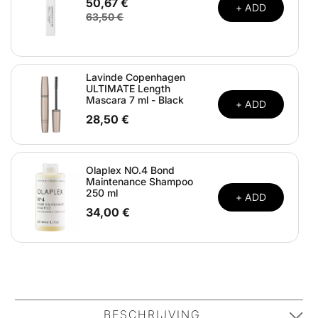
50,67 €
+ ADD
63,50 €
Lavinde Copenhagen
ULTIMATE Length
Mascara 7 ml - Black
+ ADD
28,50 €
Olaplex NO.4 Bond
Maintenance Shampoo
250 ml
+ ADD
34,00 €
BESCHRIJVING