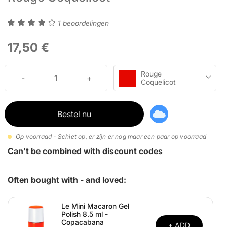
1 beoordelingen
17,50 €
Rouge
Coquelicot
Bestel nu
Op voorraad - Schiet op, er zijn er nog maar een paar op voorraad
Can't be combined with discount codes
Often bought with - and loved:
Le Mini Macaron Gel
Polish 8.5 ml -
Copacabana
+ ADD