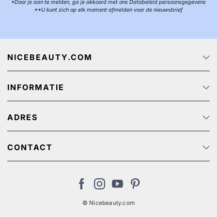
*Door je aan te melden, ga je akkoord met ons Databeleid persoonsgegevens
**U kunt zich op elk moment afmelden voor de nieuwsbrief
NICEBEAUTY.COM
Startpagina
INFORMATIE
Over ons
Track & Trace
Klantenservice - Q & A
Reclame aanbiedingen
ADRES
Privacy beleid
Algemene Voorwaarden
NiceBeauty ApS
Retour
Stærevej 2,
CONTACT
Verzendkosten
6705 Esbjerg, Denmark
Klantenservice: (+31) 20 891 0380 (We speak English)
Cookies
BTW-nummer: NL: NL825384382B01 // België:
nl@nicebeauty.com
BE0724750049
© Nicebeauty.com