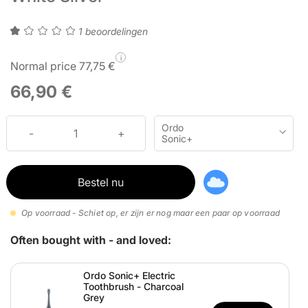
1 beoordelingen
i
Normal price 77,75 €
66,90 €
Ordo
Sonic+
Electric
Toothbrush
- White
Bestel nu
Silver
Op voorraad - Schiet op, er zijn er nog maar een paar op voorraad
Often bought with - and loved:
Ordo Sonic+ Electric
Toothbrush - Charcoal
Grey