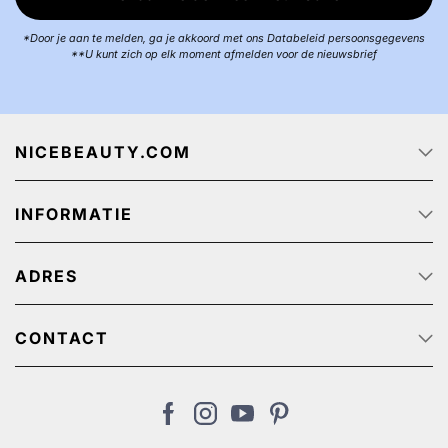
*Door je aan te melden, ga je akkoord met ons Databeleid persoonsgegevens
**U kunt zich op elk moment afmelden voor de nieuwsbrief
NICEBEAUTY.COM
Startpagina
INFORMATIE
Over ons
Track & Trace
Klantenservice - Q & A
Reclame aanbiedingen
ADRES
Privacy beleid
Algemene Voorwaarden
NiceBeauty ApS
Retour
Stærevej 2,
CONTACT
Verzendkosten
6705 Esbjerg, Denmark
Klantenservice: (+31) 20 891 0380 (We speak English)
Cookies
BTW-nummer: NL: NL825384382B01 // België:
nl@nicebeauty.com
BE0724750049