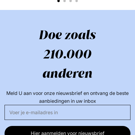
1
2
3
4
en antisliphandvat - Wordt geleverd met laadstation en
reisetui - Ideaal voor een grondige tandverzorging -
Snel, gemakkelijk en effectief - Ervaar het verschil met
de Ordo Sonic+ elektrische tandenborstel!
Doe zoals
Vind meer van deze merk:
210.000
anderen
Meld U aan voor onze nieuwsbrief en ontvang de beste
aanbiedingen in uw inbox
Hier aanmelden voor nieuwsbrief