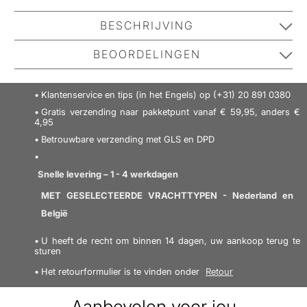
BESCHRIJVING
De Ordo Sonic+ Elektrische Tandenborstel is de
BEOORDELINGEN
ultieme oplossing voor wie een diepere en effectievere
reiniging van de tanden wil. Met geavanceerde
Klanten hebben gegeven 1.0 van de 5
Klantenservice en tips (in het Engels) op (+31) 20 891 0380
sonische technologie en tot 40.000
sterren
Gratis verzending naar pakketpunt vanaf € 59,95, anders €
opzetborstelbewegingen per Deze tandenborstel zorgt
1.0
4,95
voor een grondige reiniging en verwijdert tot 10 keer
Betrouwbare verzending met GLS en DPD
Gebaseerd op 1 beoordelingen
meer tandplak dan conventionele tandenborstels. De
Ordo Sonic+ Elektrische Tandenborstel heeft 4
Snelle levering – 1 - 4 werkdagen
verschillende reinigingsstanden (Clean, White, Gum
MET GESELECTEERDE VRACHTTYPEN - Nederland en
Care en Sensitive), zodat je de reiniging kunt
SCHRIJF EEN RECENSIE
België
aanpassen aan jouw wensen. Met een timer van 2
U heeft de recht om binnen 14 dagen, uw aankoop terug te
minuten en een intervaltimer van 30 seconden die u
sturen
eraan herinneren om van reinigingsgebied te wisselen,
Het retourformulier is te vinden onder
Retour
is de ideale reinigingstijd voor elk kwadrant van uw
tanden gegarandeerd. Het ergonomische ontwerp en
Aanbevolen voor jou