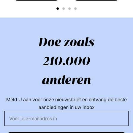
- 100% recyclebaar
1
2
3
4
- 90% biobased suikerriet
- 90% van natuurlijke oorsprong
- Dierproefvrij
- Veganistisch
Doe zoals
Sollicitatie:
210.000
- Aanbrengen op pas gewassen haar - na b.v.
Reparatieshampoo
anderen
- Verdeel een gepaste hoeveelheid over de lengtes en
punten
- Laat 3-5 minuten intrekken
Meld U aan voor onze nieuwsbrief en ontvang de beste
- Spoel het haar vervolgens grondig uit
aanbiedingen in uw inbox
- Kan elke dag gebruikt worden
Ingrediënten lijst: