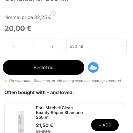
i
Normal price 32,25 €
20,00 €
250 ml
Bestel nu
Op voorraad - Schiet op, er zijn er nog maar een paar op voorraad
Often bought with - and loved:
Paul Mitchell Clean
Beauty Repair Shampoo
250 ml
21,50 €
+ ADD
31,00 €