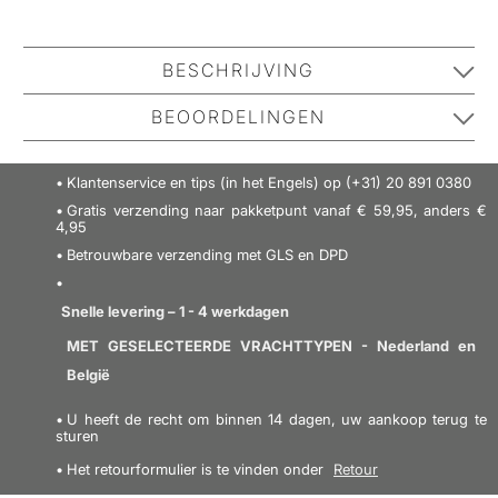
BESCHRIJVING
Paul Mitchell Clean Beauty Repair Conditioner is een
BEOORDELINGEN
versterkende conditioner die helpt beschadigd en
verzwakt haar te herstellen. De conditioner
maakt het
No one has reviewed this product yet.
Klantenservice en tips (in het Engels) op (+31) 20 891 0380
haar ook soepeler
Be the first to review it.
en laat het prachtig zacht en met
Gratis verzending naar pakketpunt vanaf € 59,95, anders €
een gezonde uitstraling achter.
4,95
Betrouwbare verzending met GLS en DPD
SCHRIJF EEN RECENSIE
Paul Mitchell Clean Beauty Repair Conditioner is
verrijkt met amarantextract en erwtenproteïne, die
Snelle levering – 1 - 4 werkdagen
samen het haar
repareren en versterken
en
MET GESELECTEERDE VRACHTTYPEN - Nederland en
beschermen tegen toekomstige schade
. Daarnaast is
België
er een heerlijke, milde geur van rozen en perziken
U heeft de recht om binnen 14 dagen, uw aankoop terug te
toegevoegd.
sturen
Het retourformulier is te vinden onder
Retour
De Clean Beauty serie is een natuurlijke en duurzame