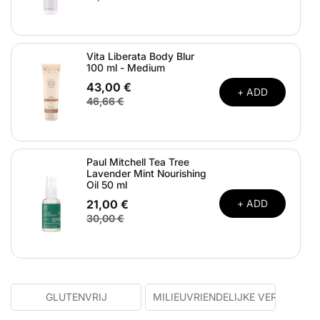
Vita Liberata Body Blur
100 ml - Medium
43,00 €
+ ADD
46,66 €
Paul Mitchell Tea Tree
Lavender Mint Nourishing
Oil 50 ml
21,00 €
+ ADD
30,00 €
GLUTENVRIJ
MILIEUVRIENDELIJKE VERPAKKIN
VEGA