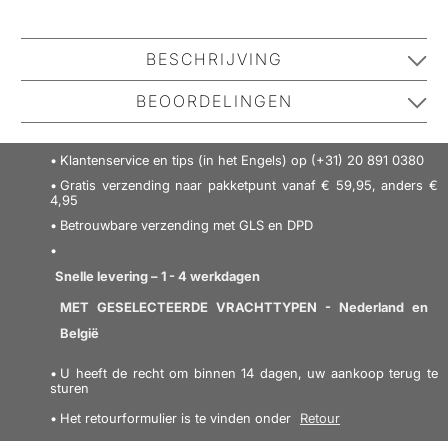
BESCHRIJVING
Biotherm Homme Day Control 48H Deodorant Roll-On
BEOORDELINGEN
is een
anti-transpirant roll-on deo
voor mannen. Het
gaat onaangename geurtjes effectief tegen en geeft je
Klanten hebben gegeven 5.0 van de 5
Klantenservice en tips (in het Engels) op (+31) 20 891 0380
tot wel 48 uur lang
een gevoel van
sterren
frisheid en comfort
,
Gratis verzending naar pakketpunt vanaf € 59,95, anders €
zonder de zweetafscheiding te blokkeren. Biotherm
5.0
4,95
Homme Day Control 48H Deodorant Roll-On is
Betrouwbare verzending met GLS en DPD
Gebaseerd op 1 beoordelingen
gemakkelijk aan te brengen,
dringt
snel in de huid en
geeft niet af. In ruil daarvoor krijgt je huid een
milde,
Snelle levering – 1 - 4 werkdagen
mannelijke geur
. Ook heeft deze deodorant een
MET GESELECTEERDE VRACHTTYPEN - Nederland en
praktisch formaat
, waardoor je hem gemakkelijk
SCHRIJF EEN RECENSIE
België
meeneemt op pad in je sporttas of toilettas. Je krijgt
U heeft de recht om binnen 14 dagen, uw aankoop terug te
een fantastische deodorant die je
langdurige
sturen
bescherming tegen geurtjes
geeft. Probeer Biotherm
Het retourformulier is te vinden onder
Retour
Homme Day Control 48H Deodorant Roll-On - we