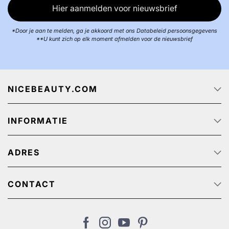
Hier aanmelden voor nieuwsbrief
*Door je aan te melden, ga je akkoord met ons Databeleid persoonsgegevens
**U kunt zich op elk moment afmelden voor de nieuwsbrief
NICEBEAUTY.COM
Startpagina
INFORMATIE
Over ons
Track & Trace
Klantenservice - Q & A
Reclame aanbiedingen
ADRES
Privacy beleid
Algemene Voorwaarden
NiceBeauty ApS
Retour
Stærevej 2,
CONTACT
Verzendkosten
6705 Esbjerg, Denmark
Klantenservice: (+31) 20 891 0380 (We speak English)
Cookies
BTW-nummer: NL: NL825384382B01 // België:
nl@nicebeauty.com
BE0724750049