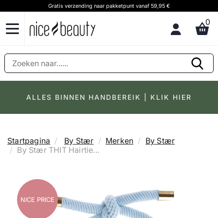
Gratis verzending naar pakketpunt vanaf 59,95 €
0
ALLES BINNEN HANDBEREIK | KLIK HIER
Startpagina
By Stær
Merken
By Stær
By Stær THIT Hairtie...
NICE PRICE