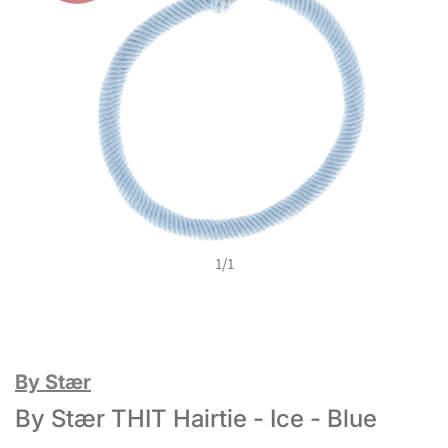
1
/
1
By Stær
By Stær THIT Hairtie - Ice - Blue