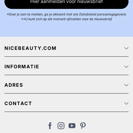
Hier aanmelden voor nieuwsbrief
*Door je aan te melden, ga je akkoord met ons Databeleid persoonsgegevens
**U kunt zich op elk moment afmelden voor de nieuwsbrief
NICEBEAUTY.COM
Startpagina
INFORMATIE
Over ons
Track & Trace
Klantenservice - Q & A
Reclame aanbiedingen
ADRES
Privacy beleid
Algemene Voorwaarden
NiceBeauty ApS
Retour
Stærevej 2,
CONTACT
Verzendkosten
6705 Esbjerg, Denmark
Klantenservice: (+31) 20 891 0380 (We speak English)
Cookies
BTW-nummer: NL: NL825384382B01 // België:
nl@nicebeauty.com
BE0724750049