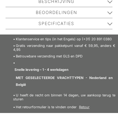
BESCHRIJVING
By Stær Thit Hairtie - Zwart is een fijn haarelastiek dat
BEOORDELINGEN
niet alleen zacht en praktisch is, maar ook bijdraagt
SPECIFICATIES
aan een extra leuk detail aan je haar. Het is ongelooflijk
No one has reviewed this product yet.
zacht omdat er geen harde delen of metaal in direct
Be the first to review it.
Verantwoordelijk
71745190
contact komen met het haar. Het geeft niet alleen dat
Klantenservice en tips (in het Engels) op (+31) 20 891 0380
Naam
extra tintje aan je haar, het kan ook om de pols worden
SCHRIJF EEN RECENSIE
Gratis verzending naar pakketpunt vanaf € 59,95, anders €
4,95
gedragen. Daarnaast kun je de maat zelf aanpassen
Adres
Lyngvej 2
Betrouwbare verzending met GLS en DPD
zodat deze aansluit bij jouw wensen.
Details:
-
e-mail
kontakt@bowsbystaer.dk
Haarelastiek - Zacht - Eenvoudig en stijlvol uiterlijk -
Snelle levering – 1 - 4 werkdagen
Veiligheidsinformatie
Meerdere toepassingen
MET GESELECTEERDE VRACHTTYPEN - Nederland en
Klantenservice van
nl@nicebeauty.com
Vind meer van deze merk:
België
Nicehair
U heeft de recht om binnen 14 dagen, uw aankoop terug te
sturen
Het retourformulier is te vinden onder
Retour