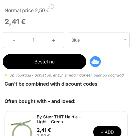
i
Normal price 2,50 €
2,41 €
Blue
Bestel nu
Op voorraad - Schiet op, er zijn er nog maar een paar op voorraad
Can't be combined with discount codes
Often bought with - and loved:
By Stær THIT Hairtie -
Light - Green
2,41 €
+ ADD
2,50 €