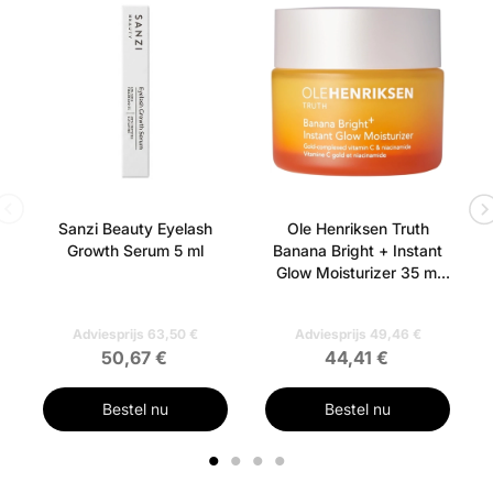
Sanzi Beauty Eyelash
Ole Henriksen Truth
Growth Serum 5 ml
Banana Bright + Instant
Glow Moisturizer 35 ml
(Uden æske)
Adviesprijs 63,50 €
Adviesprijs 49,46 €
50,67 €
44,41 €
Bestel nu
Bestel nu
1
2
3
4