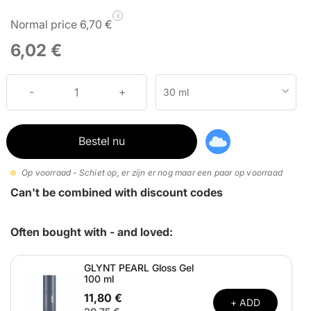
i
Normal price 6,70 €
6,02 €
30 ml
Bestel nu
Op voorraad - Schiet op, er zijn er nog maar een paar op voorraad
Can't be combined with discount codes
Often bought with - and loved:
GLYNT PEARL Gloss Gel
100 ml
11,80 €
+ ADD