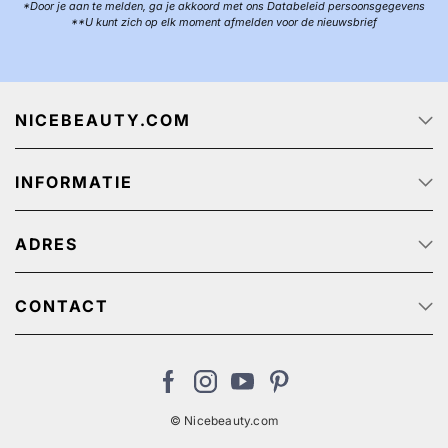
*Door je aan te melden, ga je akkoord met ons Databeleid persoonsgegevens
**U kunt zich op elk moment afmelden voor de nieuwsbrief
NICEBEAUTY.COM
Startpagina
INFORMATIE
Over ons
Track & Trace
Klantenservice - Q & A
Reclame aanbiedingen
ADRES
Privacy beleid
Algemene Voorwaarden
NiceBeauty ApS
Retour
Stærevej 2,
CONTACT
Verzendkosten
6705 Esbjerg, Denmark
Klantenservice: (+31) 20 891 0380 (We speak English)
Cookies
BTW-nummer: NL: NL825384382B01 // België:
nl@nicebeauty.com
BE0724750049
© Nicebeauty.com