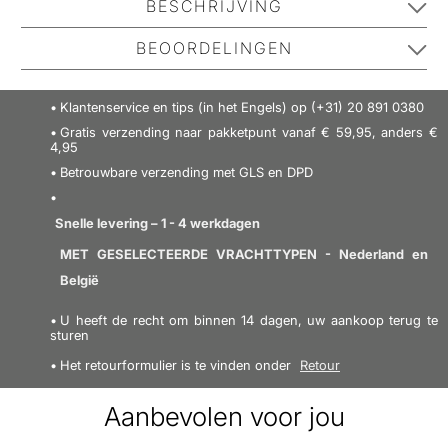
BESCHRIJVING
GLYNT PEARL Gloss Gel is een extra sterke haargel
BEOORDELINGEN
met een reflecterend glittereffect, waardoor het haar
de mooiste parelmoer glans krijgt. Deze gel is perfect
No one has reviewed this product yet.
Klantenservice en tips (in het Engels) op (+31) 20 891 0380
voor het definiëren van een wetlook zonder
Be the first to review it.
Gratis verzending naar pakketpunt vanaf € 59,95, anders €
plakkerigheid en zorgt voor een sterke fixatie om het
4,95
haar in de gewenste vorm te houden.
Voordelen:
-
Betrouwbare verzending met GLS en DPD
SCHRIJF EEN RECENSIE
Haargel - Sterke fixatie - Reflecterend glittereffect -
Parelmoerglans - Perfect voor een wetlook
Gebruik:
-
Snelle levering – 1 - 4 werkdagen
Aanbrengen op vochtig of droog haar - Stylen zoals
MET GESELECTEERDE VRACHTTYPEN - Nederland en
gewenst
België
Vind meer van deze merk:
U heeft de recht om binnen 14 dagen, uw aankoop terug te
sturen
Het retourformulier is te vinden onder
Retour
Aanbevolen voor jou