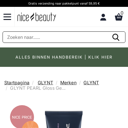
Gratis verzending naar pakketpunt vanaf 59,95 €
0
ALLES BINNEN HANDBEREIK | KLIK HIER
Startpagina
GLYNT
Merken
GLYNT
GLYNT PEARL Gloss Ge...
NICE PRICE