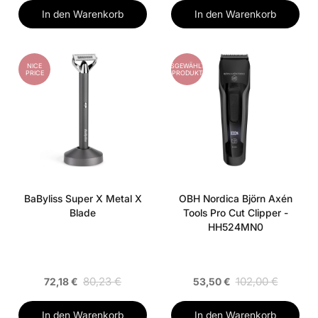
In den Warenkorb
In den Warenkorb
NICE
AUSGEWÄHLTES
PRICE
PRODUKT
BaByliss Super X Metal X
OBH Nordica Björn Axén
Blade
Tools Pro Cut Clipper -
HH524MN0
80,23 €
102,00 €
72,18 €
53,50 €
In den Warenkorb
In den Warenkorb