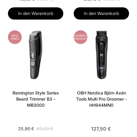
In den Warenkorb
In den Warenkorb
NICE
AUSGEWÄHLTES
PRICE
PRODUKT
Remington Style Series
OBH Nordica Björn Axén
Beard Trimmer B3 -
Tools Multi Pro Groomer -
MB3000
HH944MN0
40,00 €
127,50 €
25,90 €