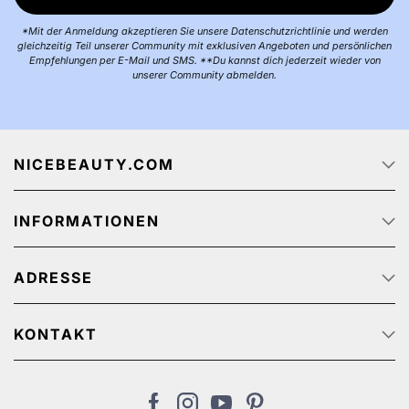
*Mit der Anmeldung akzeptieren Sie unsere Datenschutzrichtlinie und werden
gleichzeitig Teil unserer Community mit exklusiven Angeboten und persönlichen
Empfehlungen per E-Mail und SMS. **Du kannst dich jederzeit wieder von
unserer Community abmelden.
NICEBEAUTY.COM
Startseite
INFORMATIONEN
Über uns
Jobs
Datenschutz
Sendungsverfolgung
ADRESSE
AGB
Werbeangebote
Personenbezogener Datenschutz
NiceBeauty ApS
Rücksendung
Stærevej 2,
KONTAKT
Impressum
6705 Esbjerg, Denmark
Kundenservice: (+45) 32 200 200 (We speak English)
Zahlungsmethoden
USt-IdNr: DE311461299
de@nicebeauty.com
Versandkosten