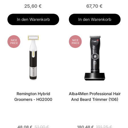
25,60 €
67,70 €
In den Warenkorb
In den Warenkorb
NICE
NICE
PRICE
PRICE
Remington Hybrid
Alba4Men Professional Hair
Groomers - HG2000
And Beard Trimmer (106)
51,00 €
191,25 €
48,08 €
180,48 €