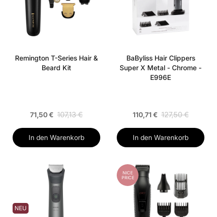
Remington T-Series Hair &
BaByliss Hair Clippers
Beard Kit
Super X Metal - Chrome -
E996E
107,13 €
127,50 €
71,50 €
110,71 €
In den Warenkorb
In den Warenkorb
NICE
PRICE
NEU