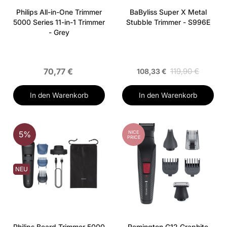
Philips All-in-One Trimmer
BaByliss Super X Metal
5000 Series 11-in-1 Trimmer
Stubble Trimmer - S996E
- Grey
70,77 €
119,90 €
108,33 €
In den Warenkorb
In den Warenkorb
NICE
5%
PRICE
NEU
Philips Beard Trimmer 5000
Remington G12 Graphite