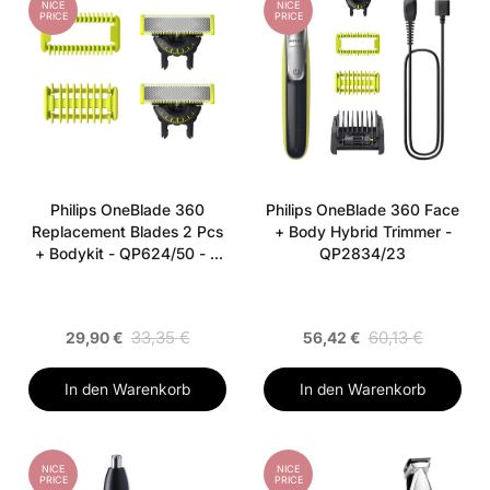
NICE
NICE
PRICE
PRICE
Philips OneBlade 360
Philips OneBlade 360 Face
Replacement Blades 2 Pcs
+ Body Hybrid Trimmer -
+ Bodykit - QP624/50 - 2
QP2834/23
pieces
33,35 €
60,13 €
29,90 €
56,42 €
In den Warenkorb
In den Warenkorb
NICE
NICE
PRICE
PRICE