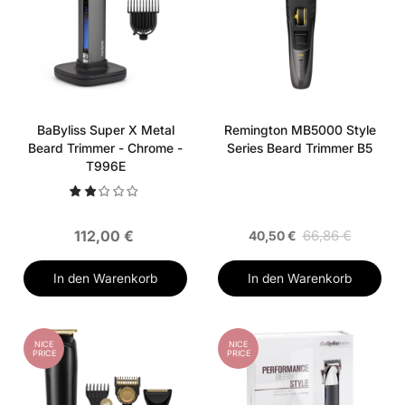
BaByliss Super X Metal
Remington MB5000 Style
Beard Trimmer - Chrome -
Series Beard Trimmer B5
T996E
112,00 €
66,86 €
40,50 €
In den Warenkorb
In den Warenkorb
NICE
NICE
PRICE
PRICE