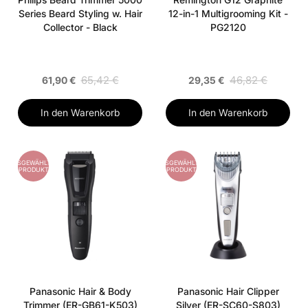
Series Beard Styling w. Hair
12-in-1 Multigrooming Kit -
Collector - Black
PG2120
65,42 €
46,82 €
61,90 €
29,35 €
In den Warenkorb
In den Warenkorb
AUSGEWÄHLTES
AUSGEWÄHLTES
PRODUKT
PRODUKT
Panasonic Hair & Body
Panasonic Hair Clipper
Trimmer (ER-GB61-K503)
Silver (ER-SC60-S803)