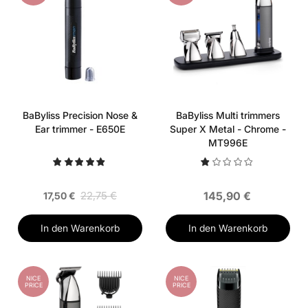
BaByliss Precision Nose &
BaByliss Multi trimmers
Ear trimmer - E650E
Super X Metal - Chrome -
MT996E
22,75 €
145,90 €
17,50 €
In den Warenkorb
In den Warenkorb
NICE
NICE
PRICE
PRICE