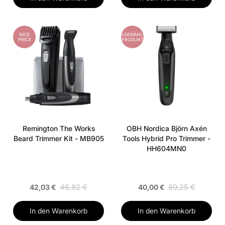
NICE
AUSGEWÄHLTES
PRICE
PRODUKT
Remington The Works
OBH Nordica Björn Axén
Beard Trimmer Kit - MB905
Tools Hybrid Pro Trimmer -
HH604MN0
46,82 €
89,25 €
42,03 €
40,00 €
In den Warenkorb
In den Warenkorb