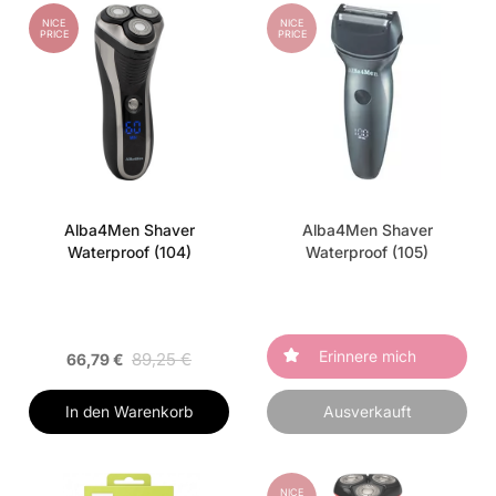
NICE
NICE
PRICE
PRICE
Alba4Men Shaver
Alba4Men Shaver
Waterproof (104)
Waterproof (105)
Erinnere mich
89,25 €
66,79 €
In den Warenkorb
Ausverkauft
NICE