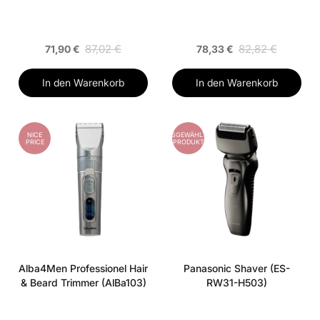
87,02 €
82,82 €
71,90 €
78,33 €
In den Warenkorb
In den Warenkorb
NICE
AUSGEWÄHLTES
PRICE
PRODUKT
Alba4Men Professionel Hair
Panasonic Shaver (ES-
& Beard Trimmer (AlBa103)
RW31-H503)