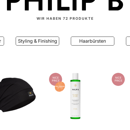
WIR HABEN
72
PRODUKTE
r
Styling & Finishing
Haarbürsten
NICE
NICE
PRICE
PRICE