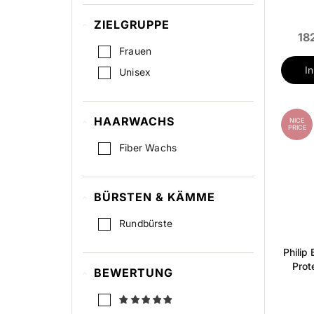
Hitzeschutz
ZIELGRUPPE
Kopfhautprobleme
18
Kühlend
Frauen
Leichter Halt
I
Unisex
Matter Look
Medium Halt
HAARWACHS
NICE
Regenerierung
PRICE
Fiber Wachs
Reizung/Jucken
Starker Halt
Textur
BÜRSTEN & KÄMME
Tiefenreinigung
Rundbürste
UV-Schutz
Philip
Volumen
Prot
BEWERTUNG