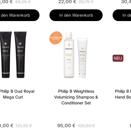
,00 €
22,00 €
30,
48,25 €
30,75 €
n den Warenkorb
In den Warenkorb
In d
ES
NEU
Philip B Oud Royal
Philip B Weightless
Philip B
Mega Curl
Volumizing Shampoo &
Hand Bo
Conditioner Set
0,00 €
95,00 €
131,32 €
100,50 €