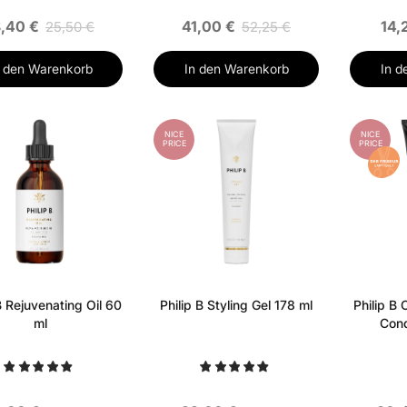
8,40 €
41,00 €
14,
25,50 €
52,25 €
n den Warenkorb
In den Warenkorb
In d
NICE
NICE
PRICE
PRICE
B Rejuvenating Oil 60
Philip B Styling Gel 178 ml
Philip B
ml
Cond