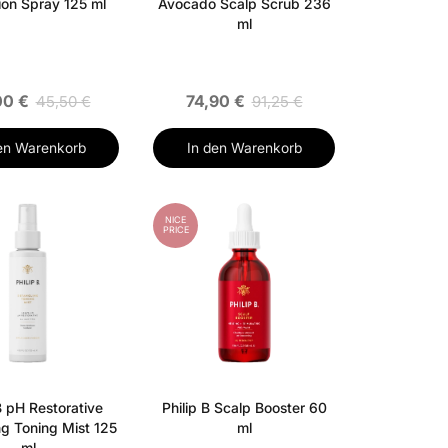
ion Spray 125 ml
Avocado Scalp Scrub 236
ml
00 €
74,90 €
45,50 €
91,25 €
en Warenkorb
In den Warenkorb
NICE
PRICE
B pH Restorative
Philip B Scalp Booster 60
ng Toning Mist 125
ml
ml