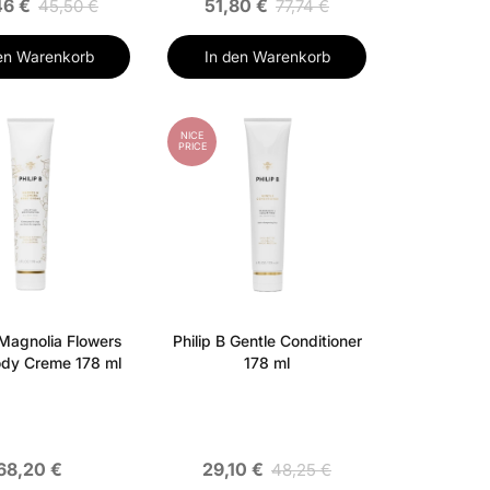
46 €
51,80 €
45,50 €
77,74 €
en Warenkorb
In den Warenkorb
NICE
PRICE
 Magnolia Flowers
Philip B Gentle Conditioner
dy Creme 178 ml
178 ml
68,20 €
29,10 €
48,25 €