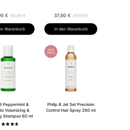
95 €
37,80 €
56,25 €
47,00 €
en Warenkorb
In den Warenkorb
NICE
PRICE
 B Peppermint &
Philip B Jet Set Precision
o Volumizing &
Control Hair Spray 260 ml
ng Shampoo 60 ml