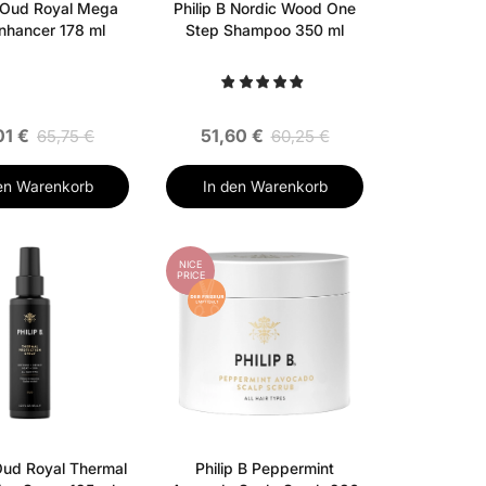
B Oud Royal Mega
Philip B Nordic Wood One
Enhancer 178 ml
Step Shampoo 350 ml
01 €
51,60 €
65,75 €
60,25 €
en Warenkorb
In den Warenkorb
NICE
PRICE
 Oud Royal Thermal
Philip B Peppermint