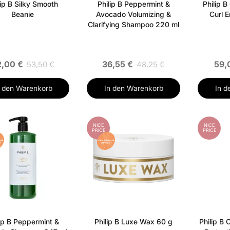
lip B Silky Smooth
Philip B Peppermint &
Philip 
Beanie
Avocado Volumizing &
Curl 
Clarifying Shampoo 220 ml
,00 €
36,55 €
59,
53,50 €
48,25 €
n den Warenkorb
In den Warenkorb
In d
NICE
NICE
PRICE
PRICE
lip B Peppermint &
Philip B Luxe Wax 60 g
Philip B