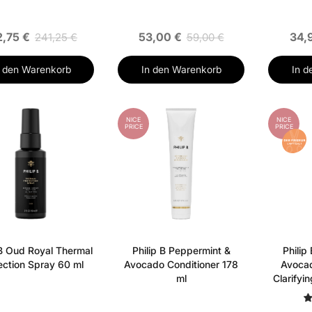
2,75 €
53,00 €
34,
241,25 €
59,00 €
n den Warenkorb
In den Warenkorb
In d
NICE
NICE
PRICE
PRICE
 B Oud Royal Thermal
Philip B Peppermint &
Philip
ection Spray 60 ml
Avocado Conditioner 178
Avocad
ml
Clarifyi