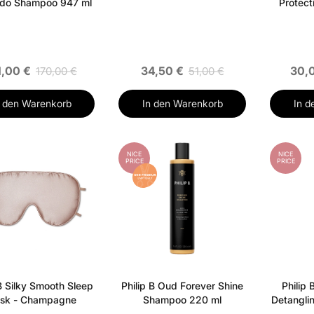
do Shampoo 947 ml
Protect
1,00 €
34,50 €
30,
170,00 €
51,00 €
n den Warenkorb
In den Warenkorb
In d
NICE
NICE
PRICE
PRICE
 B Silky Smooth Sleep
Philip B Oud Forever Shine
Philip 
sk - Champagne
Shampoo 220 ml
Detangli