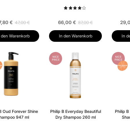
7,80 €
66,00 €
29,
47,00 €
87,00 €
n den Warenkorb
In den Warenkorb
In d
NICE
NICE
PRICE
PRICE
 B Oud Forever Shine
Philip B Everyday Beautiful
Philip B
hampoo 947 ml
Dry Shampoo 260 ml
Sha