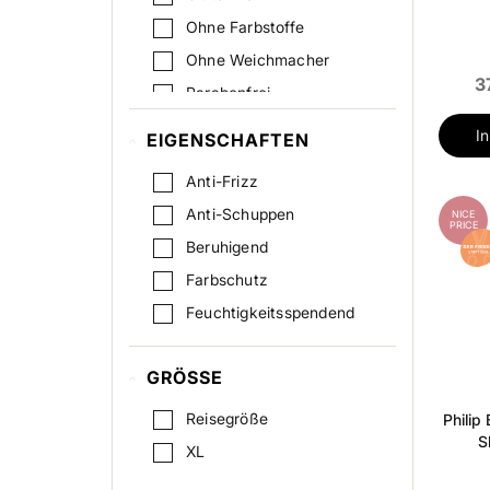
Ohne Farbstoffe
Ohne Weichmacher
3
Parabenfrei
Silikonfrei
I
EIGENSCHAFTEN
Sulfatfrei
Anti-Frizz
Veganfreundlich
Anti-Schuppen
NICE
PRICE
Beruhigend
Farbschutz
Feuchtigkeitsspendend
Feuchtigkeitsspendend /
Weich
GRÖSSE
Glanz
Reisegröße
Philip
Glättend
S
XL
Haarausfall