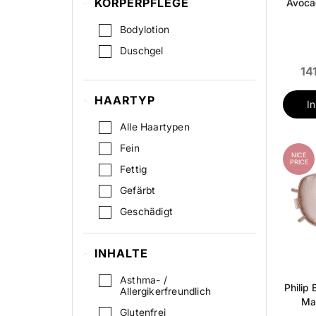
KÖRPERPFLEGE
Avoca
Salzwasserspray
Trockenshampoo
Bodylotion
Duschgel
14
HAARTYP
I
Alle Haartypen
Fein
NICE
PRICE
Fettig
Gefärbt
Geschädigt
Gewellt
INHALTE
Lockig
Normal
Asthma- /
Philip
Allergikerfreundlich
Trocken
Ma
Glutenfrei