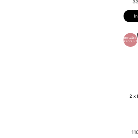
33
I
AUSGEWÄHLT
PRODUKT
2 x 
11