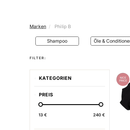
Marken
Philip B
Shampoo
Öle & Conditione
FILTER:
KATEGORIEN
NICE
PRICE
Shampoo
PREIS
Öle & Conditioner
Styling & Finishing
13 €
Haarbürsten
240 €
Körper