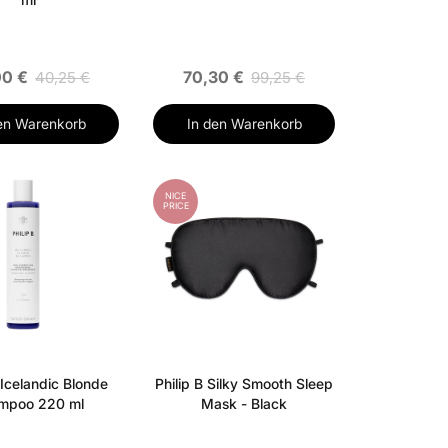
00 €
70,30 €
40,25 €
99,25 €
en Warenkorb
In den Warenkorb
NICE
PRICE
 Icelandic Blonde
Philip B Silky Smooth Sleep
mpoo 220 ml
Mask - Black