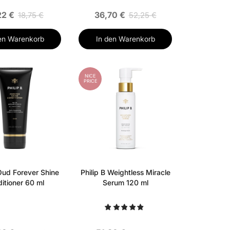
22 €
36,70 €
18,75 €
52,25 €
en Warenkorb
In den Warenkorb
NICE
PRICE
 Oud Forever Shine
Philip B Weightless Miracle
itioner 60 ml
Serum 120 ml