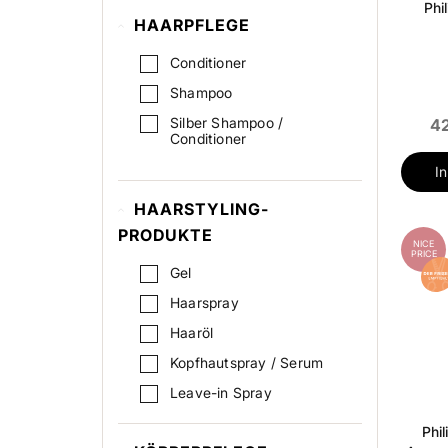
Phi
HAARPFLEGE
Conditioner
Shampoo
Silber Shampoo /
42
Conditioner
I
HAARSTYLING-
PRODUKTE
NICE
PRICE
Gel
Haarspray
Haaröl
Kopfhautspray / Serum
Leave-in Spray
Lockencreme / -spray
Phi