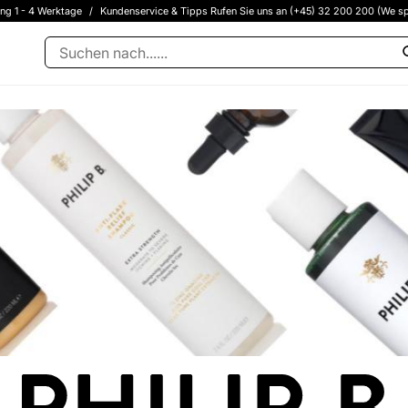
ung 1 - 4 Werktage
/
Kundenservice & Tipps Rufen Sie uns an (+45) 32 200 200 (We sp