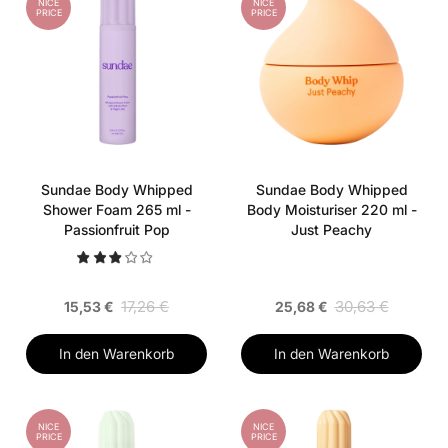
NICE
NICE
PRICE
PRICE
Sundae Body Whipped
Sundae Body Whipped
Shower Foam 265 ml -
Body Moisturiser 220 ml -
Passionfruit Pop
Just Peachy
17,26 €
30,63 €
15,53 €
25,68 €
In den Warenkorb
In den Warenkorb
NICE
NICE
PRICE
PRICE