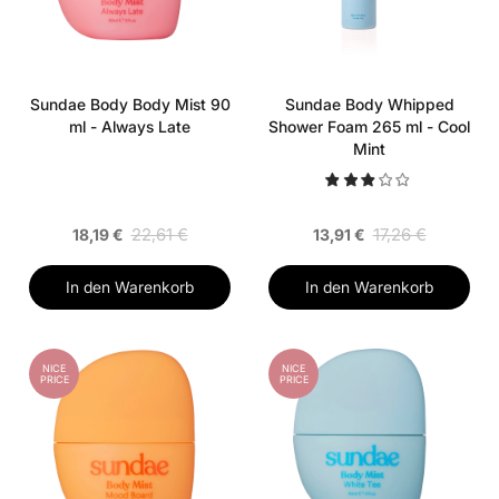
Sundae Body Body Mist 90
Sundae Body Whipped
ml - Always Late
Shower Foam 265 ml - Cool
Mint
22,61 €
17,26 €
18,19 €
13,91 €
In den Warenkorb
In den Warenkorb
NICE
NICE
PRICE
PRICE