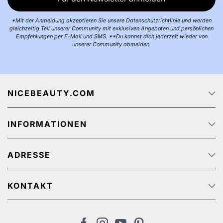
*Mit der Anmeldung akzeptieren Sie unsere Datenschutzrichtlinie und werden
gleichzeitig Teil unserer Community mit exklusiven Angeboten und persönlichen
Empfehlungen per E-Mail und SMS. **Du kannst dich jederzeit wieder von
unserer Community abmelden.
NICEBEAUTY.COM
Startseite
INFORMATIONEN
Über uns
Jobs
Datenschutz
Sendungsverfolgung
ADRESSE
AGB
Werbeangebote
Personenbezogener Datenschutz
NiceBeauty ApS
Rücksendung
Stærevej 2,
KONTAKT
Impressum
6705 Esbjerg, Denmark
Kundenservice: (+45) 32 200 200 (We speak English)
Zahlungsmethoden
USt-IdNr: DE311461299
de@nicebeauty.com
Versandkosten