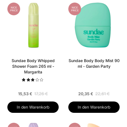
NICE
NICE
PRICE
PRICE
Sundae Body Whipped
Sundae Body Body Mist 90
Shower Foam 265 ml -
ml - Garden Party
Margarita
17,26 €
22,61 €
15,53 €
20,35 €
In den Warenkorb
In den Warenkorb