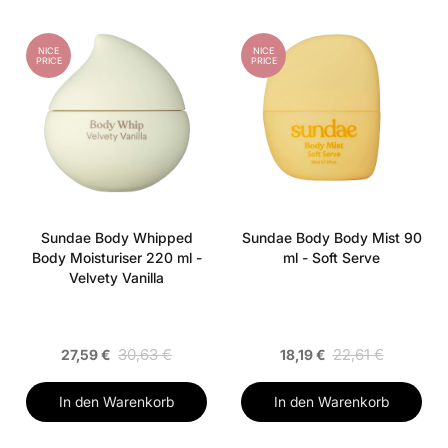
NICE
NICE
PRICE
PRICE
Sundae Body Whipped
Sundae Body Body Mist 90
Body Moisturiser 220 ml -
ml - Soft Serve
Velvety Vanilla
30,63 €
22,61 €
27,59 €
18,19 €
In den Warenkorb
In den Warenkorb