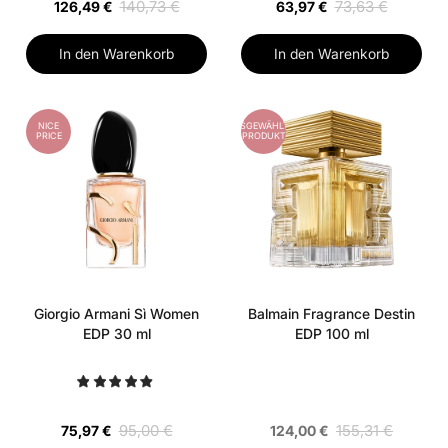
140,73 €
73,63 €
126,49 €
63,97 €
In den Warenkorb
In den Warenkorb
NICE
AUSGEWÄHLTES
PRICE
PRODUKT
Giorgio Armani Sì Women
Balmain Fragrance Destin
EDP 30 ml
EDP 100 ml
95,00 €
155,31 €
75,97 €
124,00 €