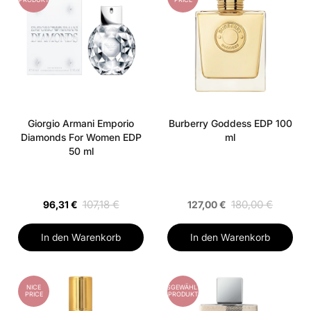
Giorgio Armani Emporio
Burberry Goddess EDP 100
Diamonds For Women EDP
ml
50 ml
107,18 €
180,00 €
96,31 €
127,00 €
In den Warenkorb
In den Warenkorb
NICE
AUSGEWÄHLTES
PRICE
PRODUKT