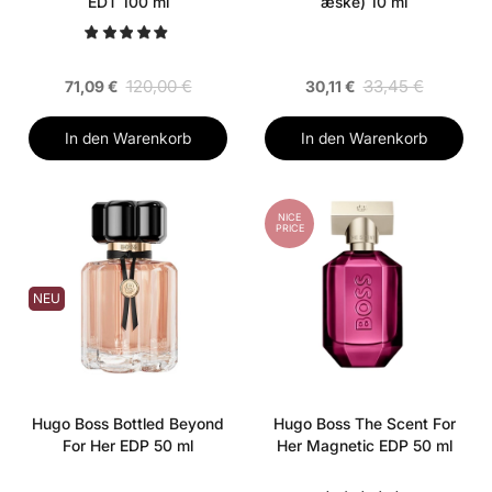
EDT 100 ml
æske) 10 ml
120,00 €
33,45 €
71,09 €
30,11 €
In den Warenkorb
In den Warenkorb
NICE
PRICE
NEU
Hugo Boss Bottled Beyond
Hugo Boss The Scent For
For Her EDP 50 ml
Her Magnetic EDP 50 ml