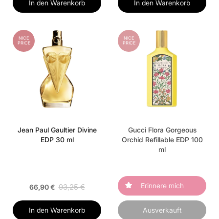
In den Warenkorb
In den Warenkorb
NICE
NICE
PRICE
PRICE
Jean Paul Gaultier Divine
Gucci Flora Gorgeous
EDP 30 ml
Orchid Refillable EDP 100
ml
Erinnere mich
93,25 €
66,90 €
In den Warenkorb
Ausverkauft