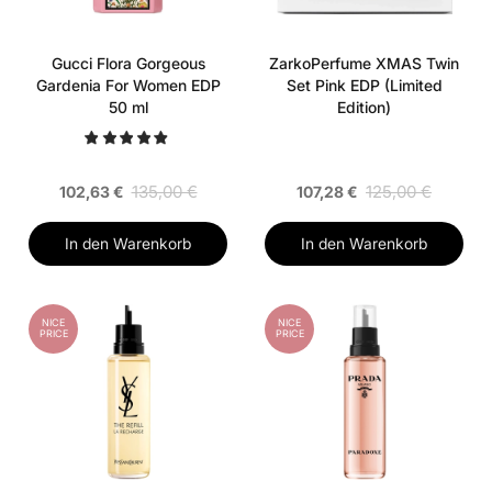
Gucci Flora Gorgeous
ZarkoPerfume XMAS Twin
Gardenia For Women EDP
Set Pink EDP (Limited
50 ml
Edition)
135,00 €
125,00 €
102,63 €
107,28 €
In den Warenkorb
In den Warenkorb
NICE
NICE
PRICE
PRICE