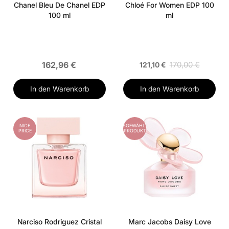
Chanel Bleu De Chanel EDP
Chloé For Women EDP 100
100 ml
ml
162,96 €
170,00 €
121,10 €
In den Warenkorb
In den Warenkorb
NICE
AUSGEWÄHLTES
PRICE
PRODUKT
Narciso Rodriguez Cristal
Marc Jacobs Daisy Love