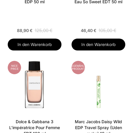
EDP 50 ml
Eau So Sweet EDT 50 ml
125,00 €
105,00 €
88,90 €
46,40 €
In den Warenkorb
In den Warenkorb
NICE
AUSGEWÄHLTES
PRICE
PRODUKT
Dolce & Gabbana 3
Marc Jacobs Daisy Wild
L'impératrice Pour Femme
EDP Travel Spray (Uden