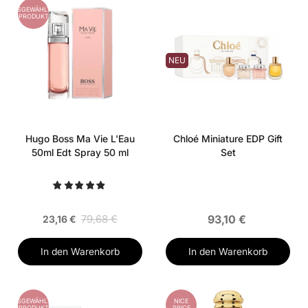
AUSGEWÄHLTES
PRODUKT
NEU
Hugo Boss Ma Vie L'Eau
Chloé Miniature EDP Gift
50ml Edt Spray 50 ml
Set
79,68 €
93,10 €
23,16 €
In den Warenkorb
In den Warenkorb
AUSGEWÄHLTES
NICE
PRODUKT
PRICE