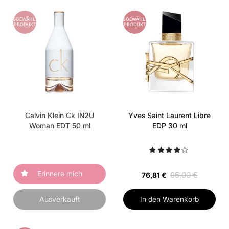
AUSGEWÄHLTES
AUSGEWÄHLTES
PRODUKT
PRODUKT
Calvin Klein Ck IN2U
Yves Saint Laurent Libre
Woman EDT 50 ml
EDP 30 ml
Erinnere mich
95,00 €
76,81 €
Ausverkauft
In den Warenkorb