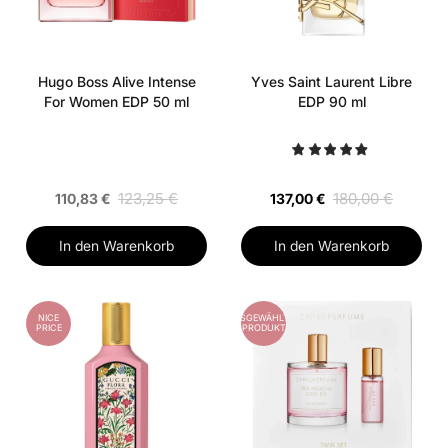
Hugo Boss Alive Intense
Yves Saint Laurent Libre
For Women EDP 50 ml
EDP 90 ml
123,25 €
180,00 €
110,83 €
137,00 €
In den Warenkorb
In den Warenkorb
NICE
AUSGEWÄHLTES
PRICE
PRODUKT