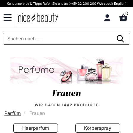
Kundenservice & Tipps Rufen Sie uns an (+45) 32 200 200 (We speak English)
0
Frauen
WIR HABEN
1442
PRODUKTE
Parfüm
Frauen
Haarparfüm
Körperspray