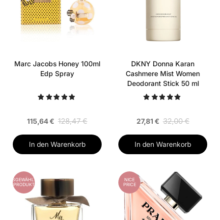
Marc Jacobs Honey 100ml
DKNY Donna Karan
Edp Spray
Cashmere Mist Women
Deodorant Stick 50 ml
128,47 €
32,00 €
115,64 €
27,81 €
In den Warenkorb
In den Warenkorb
AUSGEWÄHLTES
NICE
PRODUKT
PRICE