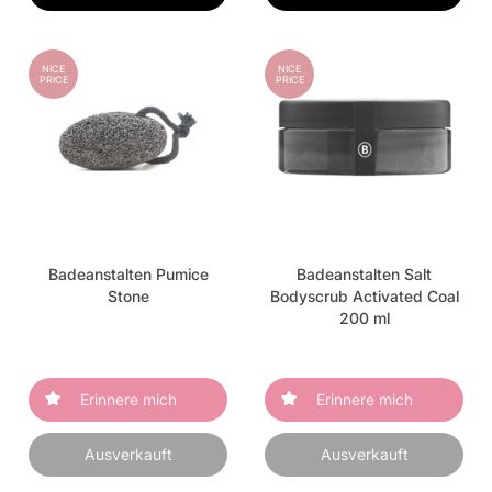
NICE
NICE
PRICE
PRICE
Badeanstalten Pumice
Badeanstalten Salt
Stone
Bodyscrub Activated Coal
200 ml
Erinnere mich
Erinnere mich
Ausverkauft
Ausverkauft