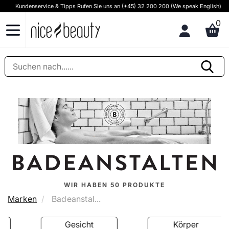
Kundenservice & Tipps Rufen Sie uns an (+45) 32 200 200 (We speak English)
0
WIR HABEN
50
PRODUKTE
Marken
Badeanstal...
Gesicht
Körper