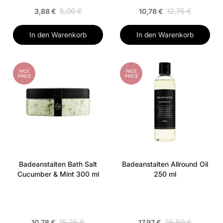
5,00 €
12,75 €
3,88 €
10,78 €
In den Warenkorb
In den Warenkorb
NICE
NICE
PRICE
PRICE
Badeanstalten Bath Salt
Badeanstalten Allround Oil
Cucumber & Mint 300 ml
250 ml
15,25 €
25,50 €
10,78 €
17,97 €