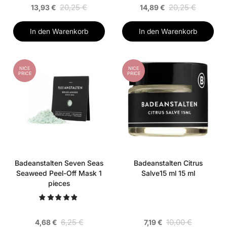
20,25 €
20,25 €
13,93 €
14,89 €
In den Warenkorb
In den Warenkorb
NICE
NICE
PRICE
PRICE
Badeanstalten Seven Seas
Badeanstalten Citrus
Seaweed Peel-Off Mask 1
Salve15 ml 15 ml
pieces
6,25 €
10,00 €
4,68 €
7,19 €