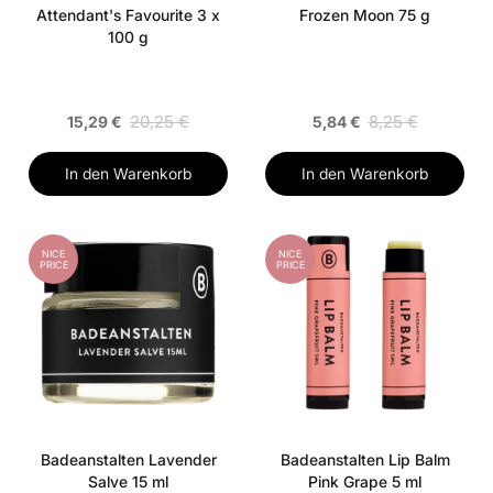
Attendant's Favourite 3 x
Frozen Moon 75 g
100 g
20,25 €
8,25 €
15,29 €
5,84 €
In den Warenkorb
In den Warenkorb
NICE
NICE
PRICE
PRICE
Badeanstalten Lavender
Badeanstalten Lip Balm
Salve 15 ml
Pink Grape 5 ml