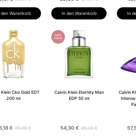
n den Warenkorb
In den Warenkorb
In d
NICE
PRICE
 Klein Cko Gold EDT
Calvin Klein Eternity Man
Calvin K
200 ml
EDP 50 ml
Intense
Pa
5,18 €
54,30 €
57,
85,66 €
85,00 €