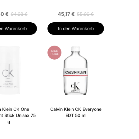
50 €
45,17 €
94,98 €
55,00 €
en Warenkorb
In den Warenkorb
NICE
PRICE
n Klein CK One
Calvin Klein CK Everyone
t Stick Unisex 75
EDT 50 ml
g