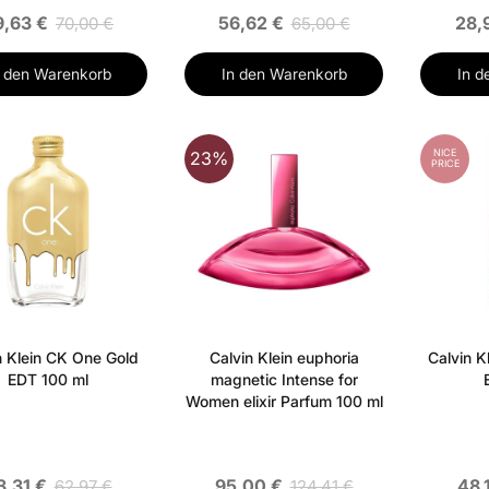
9,63 €
56,62 €
28,
70,00 €
65,00 €
n den Warenkorb
In den Warenkorb
In d
NICE
23%
PRICE
n Klein CK One Gold
Calvin Klein euphoria
Calvin K
EDT 100 ml
magnetic Intense for
Women elixir Parfum 100 ml
3,31 €
95,00 €
48,
62,97 €
124,41 €