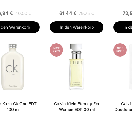
,94 €
61,44 €
72,
40,00 €
79,75 €
n den Warenkorb
In den Warenkorb
In d
NICE
NICE
PRICE
PRICE
n Klein Ck One EDT
Calvin Klein Eternity For
Calvi
100 ml
Women EDP 30 ml
Deodoran