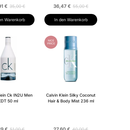
91 €
36,47 €
35,00 €
55,00 €
en Warenkorb
In den Warenkorb
NICE
PRICE
lein Ck IN2U Men
Calvin Klein Silky Coconut
EDT 50 ml
Hair & Body Mist 236 ml
19 €
27,60 €
51,00 €
40,00 €