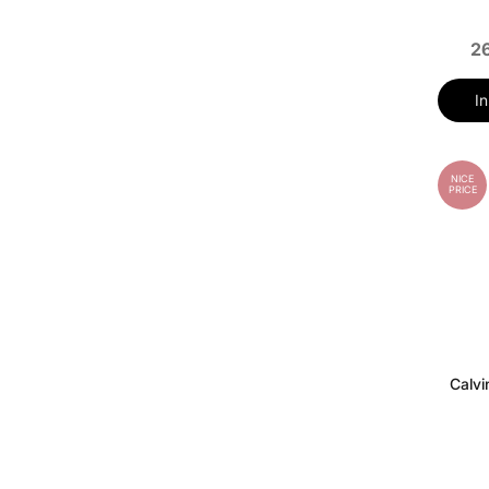
26
I
NICE
PRICE
Calvi