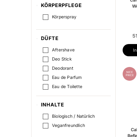
KÖRPERPFLEGE
Wo
Körperspray
5
DÜFTE
Aftershave
I
Deo Stick
Deodorant
NICE
PRICE
Eau de Parfum
Eau de Toilette
Haarparfüm
INHALTE
Körperspray
Biologisch / Natürlich
Veganfreundlich
Cal
Refl