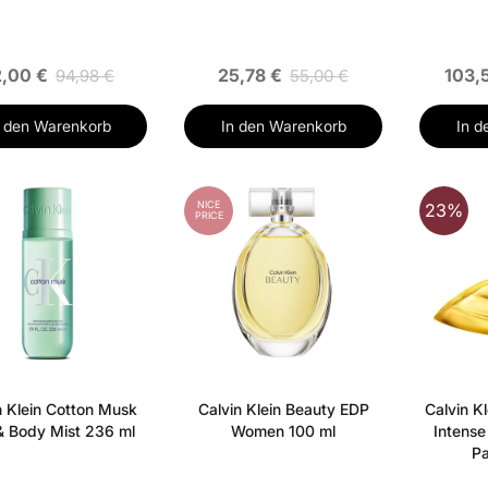
2,00 €
25,78 €
103,
94,98 €
55,00 €
n den Warenkorb
In den Warenkorb
In d
NICE
23%
PRICE
n Klein Cotton Musk
Calvin Klein Beauty EDP
Calvin Kl
& Body Mist 236 ml
Women 100 ml
Intense
Pa