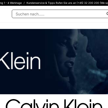
ung 1 - 4 Werktage
/
Kundenservice & Tipps Rufen Sie uns an (+45) 32 200 200 (We sp