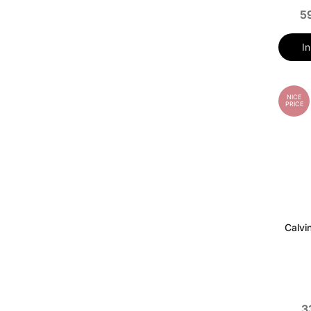
5
I
NICE
PRICE
Calvi
3