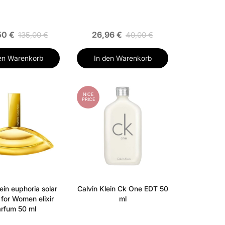
50 €
26,96 €
135,00 €
40,00 €
en Warenkorb
In den Warenkorb
NICE
PRICE
ein euphoria solar
Calvin Klein Ck One EDT 50
 for Women elixir
ml
rfum 50 ml