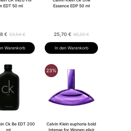
n EDT 50 ml
Essence EDP 50 ml
18 €
25,70 €
53,54 €
65,00 €
en Warenkorb
In den Warenkorb
23%
lein Ck Be EDT 200
Calvin Klein euphoria bold
ml
Intense for Women elixir