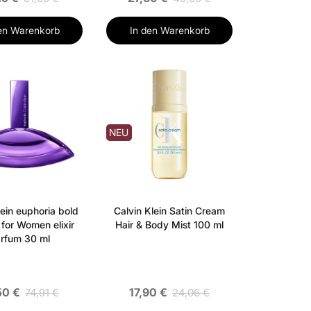
en Warenkorb
In den Warenkorb
NEU
lein euphoria bold
Calvin Klein Satin Cream
 for Women elixir
Hair & Body Mist 100 ml
rfum 30 ml
50 €
17,90 €
74,91 €
24,06 €