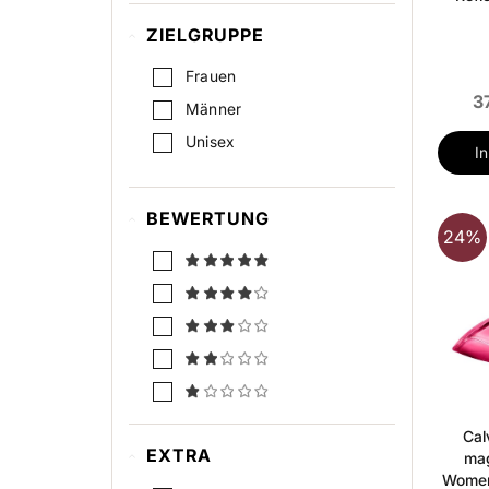
ZIELGRUPPE
Frauen
3
Männer
Unisex
I
BEWERTUNG
24%
Cal
EXTRA
mag
Women 