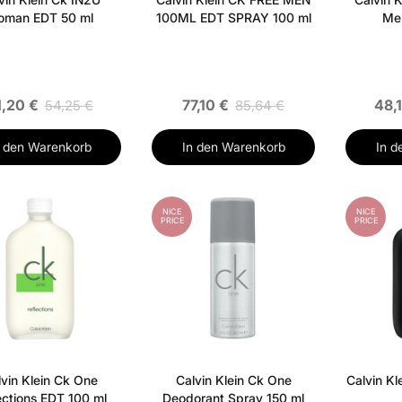
man EDT 50 ml
100ML EDT SPRAY 100 ml
Me
1,20 €
77,10 €
48,
54,25 €
85,64 €
n den Warenkorb
In den Warenkorb
In d
NICE
NICE
PRICE
PRICE
vin Klein Ck One
Calvin Klein Ck One
Calvin K
ections EDT 100 ml
Deodorant Spray 150 ml