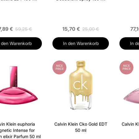
7,89 €
15,70 €
77,
59,25 €
25,00 €
n den Warenkorb
In den Warenkorb
In d
NICE
NICE
PRICE
PRICE
vin Klein euphoria
Calvin Klein Cko Gold EDT
Calvin K
netic Intense for
50 ml
elixir Parfum 50 ml