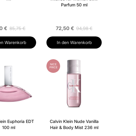
Parfum 50 ml
10 €
72,50 €
85,75 €
94,98 €
en Warenkorb
In den Warenkorb
NICE
PRICE
lein Euphoria EDT
Calvin Klein Nude Vanilla
100 ml
Hair & Body Mist 236 ml