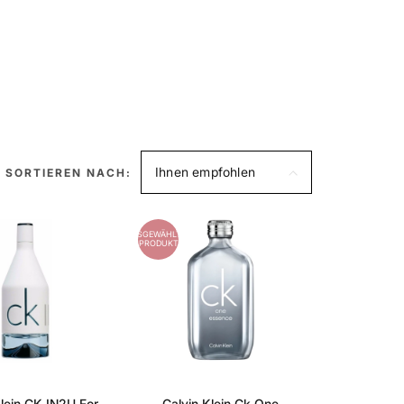
Ihnen empfohlen
SORTIEREN NACH:
AUSGEWÄHLTES
PRODUKT
Klein CK IN2U For
Calvin Klein Ck One