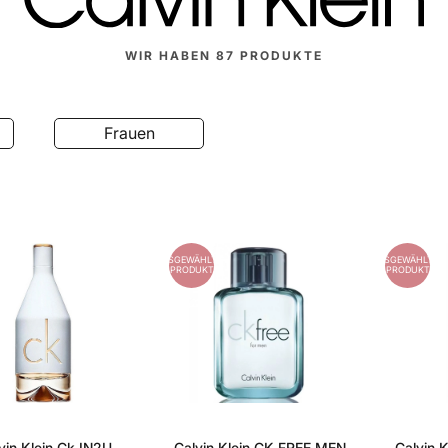
WIR HABEN
87
PRODUKTE
Frauen
ES
AUSGEWÄHLTES
AUSGEWÄHLTES
PRODUKT
PRODUKT
vin Klein Ck IN2U
Calvin Klein CK FREE MEN
Calvin 