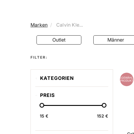
Marken
Calvin Kle...
Outlet
Männer
FILTER:
KATEGORIEN
AUSGEWÄHLT
PRODUKT
Outlet
PREIS
Männer
Frauen
15 €
152 €
Cal