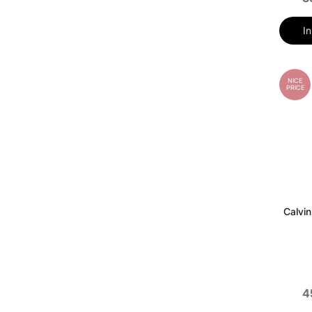
I
NICE
PRICE
Calvin
4