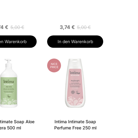
74 €
3,74 €
5,00 €
5,00 €
en Warenkorb
In den Warenkorb
NICE
PRICE
ntimate Soap Aloe
Intima Intimate Soap
era 500 ml
Perfume Free 250 ml