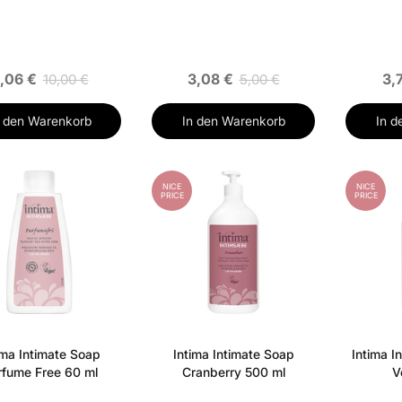
,06 €
3,08 €
3,
10,00 €
5,00 €
n den Warenkorb
In den Warenkorb
In d
NICE
NICE
PRICE
PRICE
ima Intimate Soap
Intima Intimate Soap
Intima I
rfume Free 60 ml
Cranberry 500 ml
V