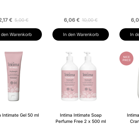
2,17 €
6,06 €
6,0
5,00 €
10,00 €
n den Warenkorb
In den Warenkorb
In d
NICE
PRICE
a Intimate Gel 50 ml
Intima Intimate Soap
Intim
Perfume Free 2 x 500 ml
Cran