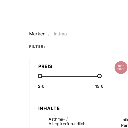
Marken
Intima
FILTER:
PREIS
NICE
PRICE
2 €
15 €
INHALTE
Asthma- /
Int
Allergikerfreundlich
Per