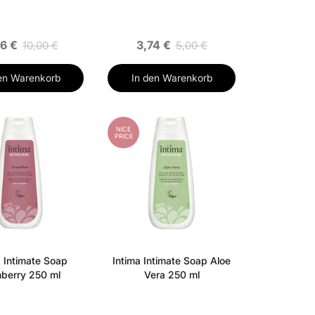
6 €
3,74 €
10,00 €
5,00 €
en Warenkorb
In den Warenkorb
NICE
PRICE
a Intimate Soap
Intima Intimate Soap Aloe
berry 250 ml
Vera 250 ml