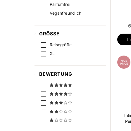
Parfümfrei
Veganfreundlich
6
GRÖSSE
I
Reisegröße
XL
NICE
PRICE
BEWERTUNG
Int
Pe