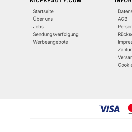
NICEBEAUTY.COM
INFO
Startseite
Daten
Über uns
AGB
Jobs
Perso
Sendungsverfolgung
Rücks
Werbeangebote
Impre
Zahlu
Versa
Cooki