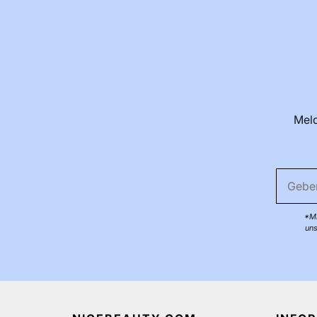
Meld
*Mi
uns