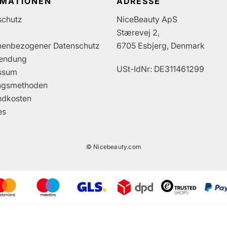
RMATIONEN
ADRESSE
schutz
NiceBeauty ApS
Stærevej 2,
nenbezogener Datenschutz
6705 Esbjerg, Denmark
endung
USt-IdNr: DE311461299
ssum
ngsmethoden
ndkosten
es
© Nicebeauty.com