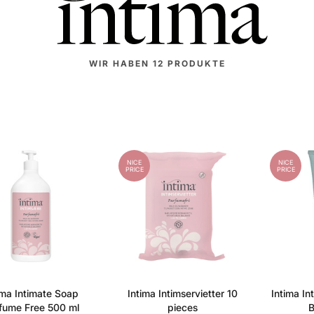
WIR HABEN
12
PRODUKTE
NICE
NICE
PRICE
PRICE
ima Intimate Soap
Intima Intimservietter 10
Intima In
fume Free 500 ml
pieces
B