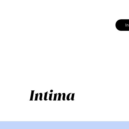
I
Intima