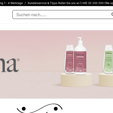
ung 1 - 4 Werktage
/
Kundenservice & Tipps Rufen Sie uns an (+45) 32 200 200 (We sp