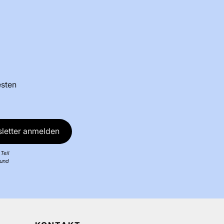
esten
letter anmelden
Teil
 und