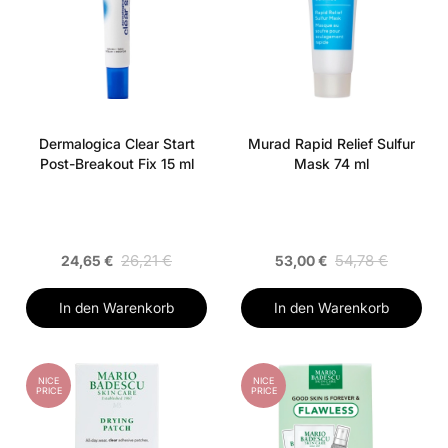
Dermalogica Clear Start
Murad Rapid Relief Sulfur
Post-Breakout Fix 15 ml
Mask 74 ml
26,21 €
54,78 €
24,65 €
53,00 €
In den Warenkorb
In den Warenkorb
NICE
NICE
PRICE
PRICE