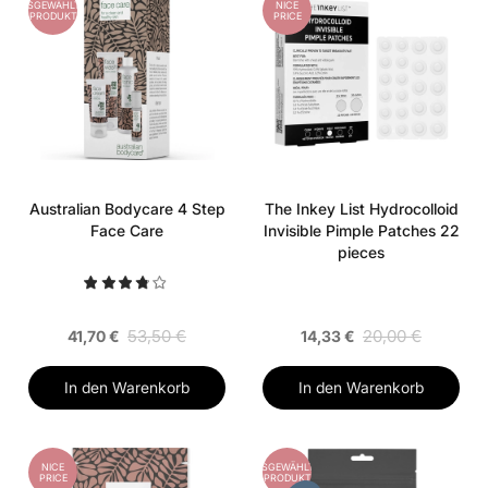
AUSGEWÄHLTES
NICE
PRODUKT
PRICE
Australian Bodycare 4 Step
The Inkey List Hydrocolloid
Face Care
Invisible Pimple Patches 22
pieces
53,50 €
20,00 €
41,70 €
14,33 €
In den Warenkorb
In den Warenkorb
NICE
AUSGEWÄHLTES
PRICE
PRODUKT