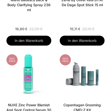
Body Clarifying Spray 236
De Dage Spot Stick 15 ml
ml
22,09 €
20,16 €
16,80 €
15,11 €
In den Warenkorb
In den Warenkorb
NICE
NICE
PRICE
PRICE
NUXE Zinc Power Blemish
Copenhagen Grooming
And Spot Control Serum 30
CMD-Z Kit