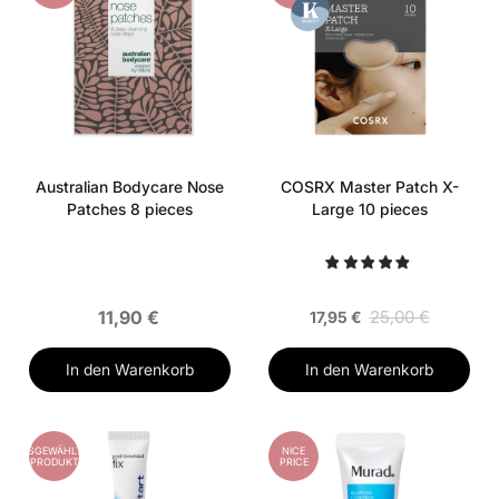
Australian Bodycare Nose
COSRX Master Patch X-
Patches 8 pieces
Large 10 pieces
11,90 €
25,00 €
17,95 €
In den Warenkorb
In den Warenkorb
AUSGEWÄHLTES
NICE
PRODUKT
PRICE