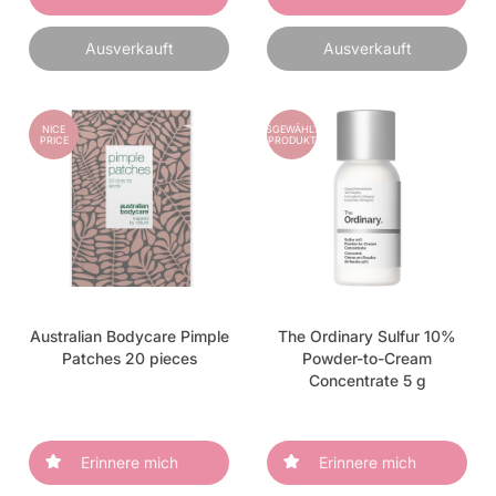
Ausverkauft
Ausverkauft
NICE
AUSGEWÄHLTES
PRICE
PRODUKT
Australian Bodycare Pimple
The Ordinary Sulfur 10%
Patches 20 pieces
Powder-to-Cream
Concentrate 5 g
Erinnere mich
Erinnere mich