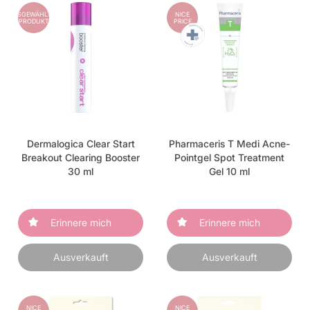
AUSGEWÄHLTES
NICE
PRODUKT
PRICE
Dermalogica Clear Start
Pharmaceris T Medi Acne-
Breakout Clearing Booster
Pointgel Spot Treatment
30 ml
Gel 10 ml
Erinnere mich
Erinnere mich
Ausverkauft
Ausverkauft
NICE
NICE