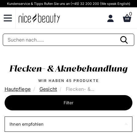
Kundenservice & Tipps Rufen Sie uns an (+45) 32 200 200 (We speak English)
0
Flecken- & Aknebehandlung
WIR HABEN
45
PRODUKTE
Hautpflege
Gesicht
Flecken- &...
Filter
Ihnen empfohlen