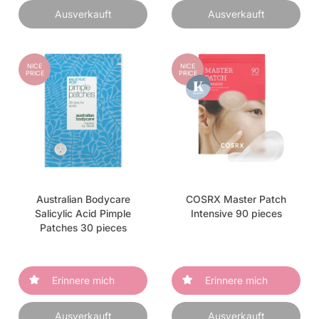
Ausverkauft
Ausverkauft
NICE
NICE
PRICE
PRICE
Australian Bodycare
COSRX Master Patch
Salicylic Acid Pimple
Intensive 90 pieces
Patches 30 pieces
Erinnere mich
Erinnere mich
Ausverkauft
Ausverkauft