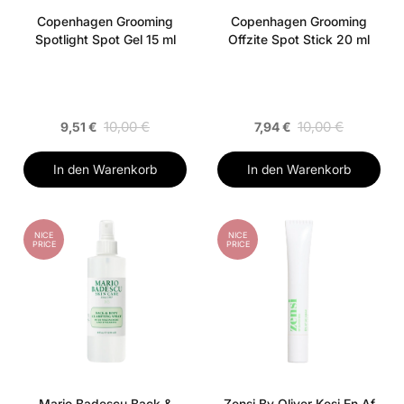
Copenhagen Grooming
Copenhagen Grooming
Spotlight Spot Gel 15 ml
Offzite Spot Stick 20 ml
10,00 €
10,00 €
9,51 €
7,94 €
In den Warenkorb
In den Warenkorb
NICE
NICE
PRICE
PRICE
Mario Badescu Back &
Zensi By Oliver Kesi En Af