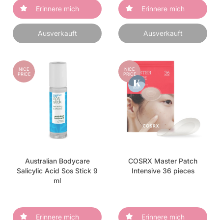
Erinnere mich
Erinnere mich
Ausverkauft
Ausverkauft
NICE
NICE
PRICE
PRICE
Australian Bodycare
COSRX Master Patch
Salicylic Acid Sos Stick 9
Intensive 36 pieces
ml
Erinnere mich
Erinnere mich