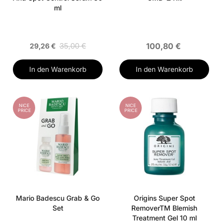
ml
35,00 €
100,80 €
29,26 €
In den Warenkorb
In den Warenkorb
NICE
NICE
PRICE
PRICE
Mario Badescu Grab & Go
Origins Super Spot
Set
RemoverTM Blemish
Treatment Gel 10 ml