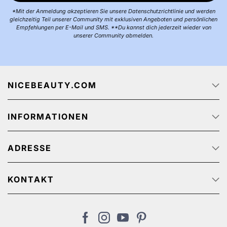
*Mit der Anmeldung akzeptieren Sie unsere Datenschutzrichtlinie und werden
gleichzeitig Teil unserer Community mit exklusiven Angeboten und persönlichen
Empfehlungen per E-Mail und SMS. **Du kannst dich jederzeit wieder von
unserer Community abmelden.
NICEBEAUTY.COM
Startseite
INFORMATIONEN
Über uns
Jobs
Datenschutz
Sendungsverfolgung
ADRESSE
AGB
Werbeangebote
Personenbezogener Datenschutz
NiceBeauty ApS
Rücksendung
Stærevej 2,
KONTAKT
Impressum
6705 Esbjerg, Denmark
Kundenservice: (+45) 32 200 200 (We speak English)
Zahlungsmethoden
USt-IdNr: DE311461299
de@nicebeauty.com
Versandkosten