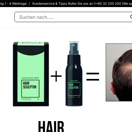
ung 1 - 4 Werktage
/
Kundenservice & Tipps Rufen Sie uns an (+45) 32 200 200 (We sp