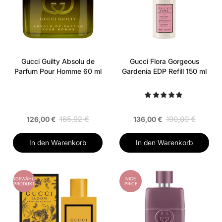
Gucci Guilty Absolu de
Gucci Flora Gorgeous
Parfum Pour Homme 60 ml
Gardenia EDP Refill 150 ml
165,92 €
190,00 €
126,00 €
136,00 €
In den Warenkorb
In den Warenkorb
AUSGEWÄHLTES
NICE
PRODUKT
PRICE