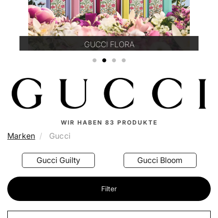
GUCCI FLORA
1
2
3
4
WIR HABEN
83
PRODUKTE
Marken
Gucci
De Parfum
Gucci Guilty
Gucci Bloom
Filter