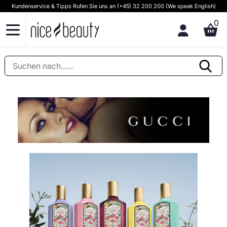
Kundenservice & Tipps Rufen Sie uns an (+45) 32 200 200 (We speak English)
0