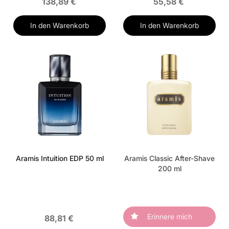
138,89 €
55,58 €
In den Warenkorb
In den Warenkorb
Aramis Intuition EDP 50 ml
Aramis Classic After-Shave
200 ml
Erinnere mich
88,81 €