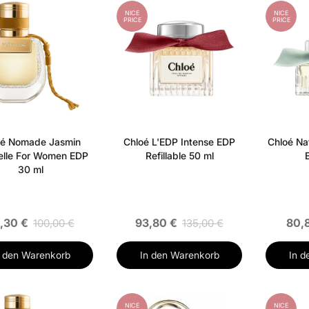
NICE
NICE
PRICE
PRICE
oé Nomade Jasmin
Chloé L'EDP Intense EDP
Chloé Na
elle For Women EDP
Refillable 50 ml
30 ml
,30 €
93,80 €
80,
100,00 €
135,00 €
n den Warenkorb
In den Warenkorb
In d
NICE
NICE