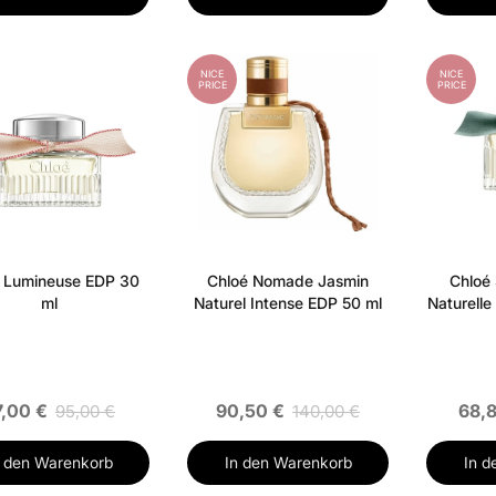
NICE
NICE
PRICE
PRICE
 Lumineuse EDP 30
Chloé Nomade Jasmin
Chloé 
ml
Naturel Intense EDP 50 ml
Naturelle
7,00 €
90,50 €
68,8
95,00 €
140,00 €
n den Warenkorb
In den Warenkorb
In d