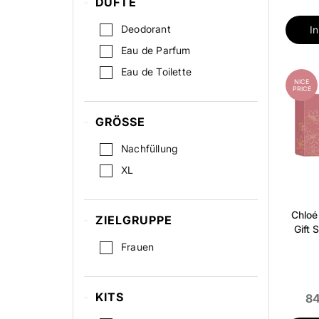
DÜFTE
Deodorant
I
Eau de Parfum
Eau de Toilette
NICE
PRICE
GRÖSSE
Nachfüllung
XL
Chloé
ZIELGRUPPE
Gift 
Frauen
KITS
84