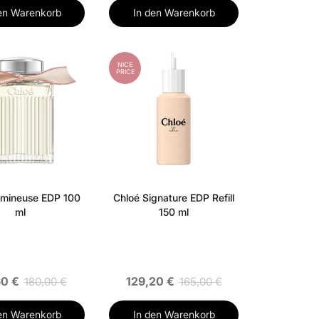
en Warenkorb
In den Warenkorb
NICE
PRICE
umineuse EDP 100
Chloé Signature EDP Refill
ml
150 ml
60 €
129,20 €
180,00 €
165,00 €
en Warenkorb
In den Warenkorb