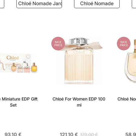
Chloé Nomade Jardin d'Égypte
Chloé Nomade
NICE
NICE
PRICE
PRICE
 Miniature EDP Gift
Chloé For Women EDP 100
Chloé No
Set
ml
93,10 €
121,10 €
58,9
170,00 €