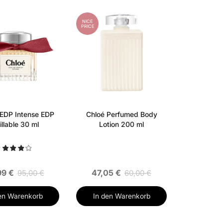
NICE
PRICE
'EDP Intense EDP
Chloé Perfumed Body
illable 30 ml
Lotion 200 ml
99 €
47,05 €
95,00 €
60,00 €
en Warenkorb
In den Warenkorb