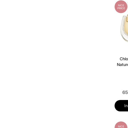
NICE
PRICE
Chl
Natur
65
I
NICE