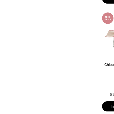
NICE
PRICE
Chloé
8
I