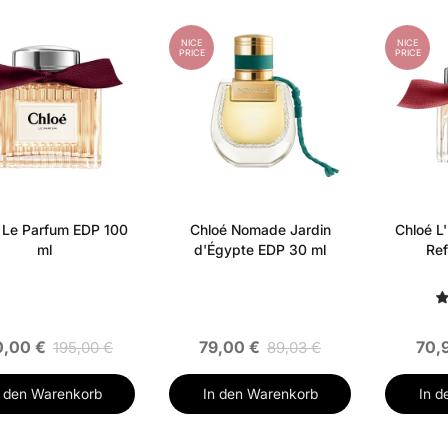
NICE
NICE
PRICE
PRICE
 Le Parfum EDP 100
Chloé Nomade Jardin
Chloé L
ml
d'Égypte EDP 30 ml
Ref
0,00 €
79,00 €
70,
195,00 €
89,03 €
n den Warenkorb
In den Warenkorb
In d