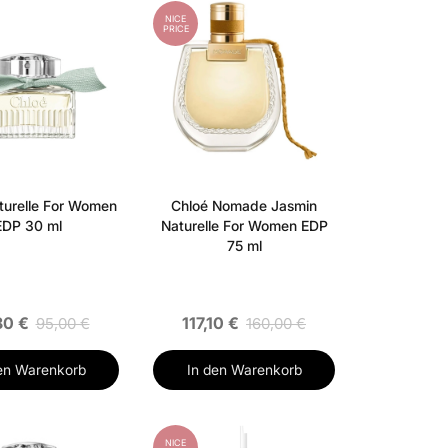
NICE
PRICE
turelle For Women
Chloé Nomade Jasmin
EDP 30 ml
Naturelle For Women EDP
75 ml
80 €
117,10 €
95,00 €
160,00 €
en Warenkorb
In den Warenkorb
NICE