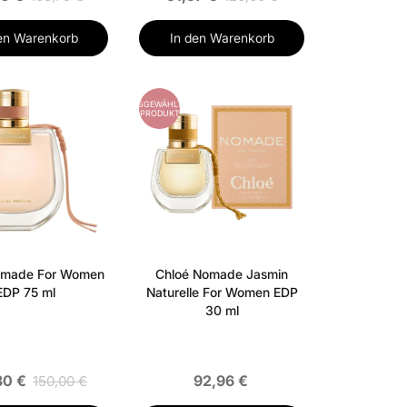
en Warenkorb
In den Warenkorb
AUSGEWÄHLTES
PRODUKT
omade For Women
Chloé Nomade Jasmin
EDP 75 ml
Naturelle For Women EDP
30 ml
30 €
92,96 €
150,00 €