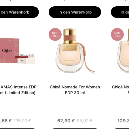
n den Warenkorb
In den Warenkorb
In d
NICE
NICE
PRICE
PRICE
 XMAS Intense EDP
Chloé Nomade For Women
Chloé N
Set (Limited Edition)
EDP 30 ml
,66 €
62,90 €
109,
135,00 €
85,00 €