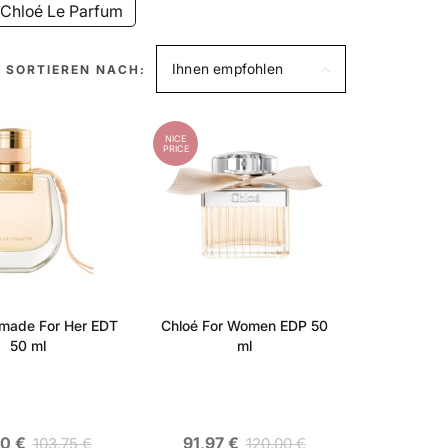
Chloé Le Parfum
Ihnen empfohlen
SORTIEREN NACH:
NICE
PRICE
made For Her EDT
Chloé For Women EDP 50
50 ml
ml
0 €
91,97 €
103,75 €
120,00 €