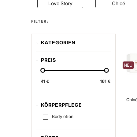
Love Story
Chloé
FILTER:
KATEGORIEN
Love Story
PREIS
Chloé
NEU
Chloé Nomade Jardin
d'Égypte
41 €
161 €
Chloé Nomade
Chloé Le Parfum
Chloé
KÖRPERPFLEGE
Bodylotion