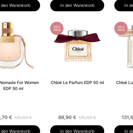
n den Warenkorb
In den Warenkorb
In d
NICE
NICE
PRICE
PRICE
 Nomade For Women
Chloé Le Parfum EDP 50 ml
Chloé L
EDP 50 ml
,70 €
88,90 €
131,
120,00 €
135,00 €
n den Warenkorb
In den Warenkorb
In d