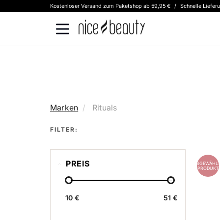
Kostenloser Versand zum Paketshop ab 59,95 €
/
Schnelle Liefer
Marken
Rituals
FILTER:
PREIS
AUSGEWÄHLT
PRODUKT
10 €
51 €