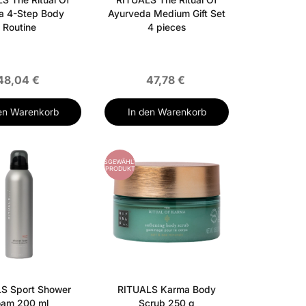
a 4-Step Body
Ayurveda Medium Gift Set
Routine
4 pieces
48,04 €
47,78 €
en Warenkorb
In den Warenkorb
AUSGEWÄHLTES
PRODUKT
S Sport Shower
RITUALS Karma Body
oam 200 ml
Scrub 250 g