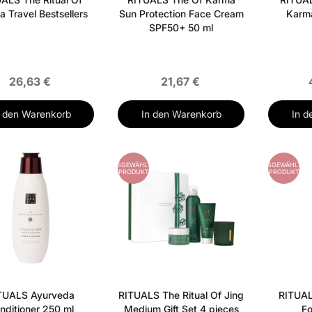
a Travel Bestsellers
Sun Protection Face Cream
Karm
SPF50+ 50 ml
26,63 €
21,67 €
n den Warenkorb
In den Warenkorb
In d
ES
AUSGEWÄHLTES
AUSGEWÄHLTES
PRODUKT
PRODUKT
TUALS Ayurveda
RITUALS The Ritual Of Jing
RITUAL
nditioner 250 ml
Medium Gift Set 4 pieces
F