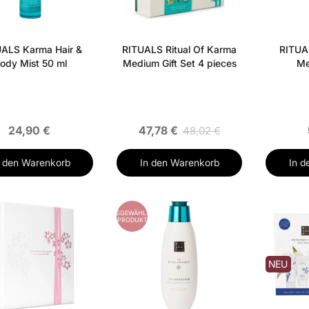
ALS Karma Hair &
RITUALS Ritual Of Karma
RITUAL
ody Mist 50 ml
Medium Gift Set 4 pieces
Me
24,90 €
47,78 €
48,02 €
n den Warenkorb
In den Warenkorb
In d
ES
AUSGEWÄHLTES
PRODUKT
NEU