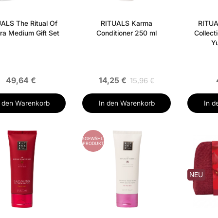
ALS The Ritual Of
RITUALS Karma
RITUA
ra Medium Gift Set
Conditioner 250 ml
Collect
Yu
49,64 €
14,25 €
15,96 €
n den Warenkorb
In den Warenkorb
In d
ES
AUSGEWÄHLTES
PRODUKT
NEU