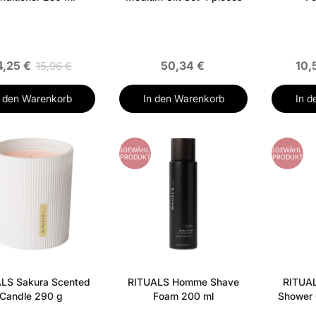
4,25 €
50,34 €
10,
15,96 €
n den Warenkorb
In den Warenkorb
In d
ES
AUSGEWÄHLTES
AUSGEWÄHLTES
PRODUKT
PRODUKT
LS Sakura Scented
RITUALS Homme Shave
RITUAL
Candle 290 g
Foam 200 ml
Shower 