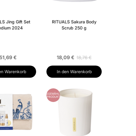
S Jing Gift Set
RITUALS Sakura Body
dium 2024
Scrub 250 g
51,69 €
18,09 €
18,76 €
en Warenkorb
In den Warenkorb
AUSGEWÄHLTES
PRODUKT