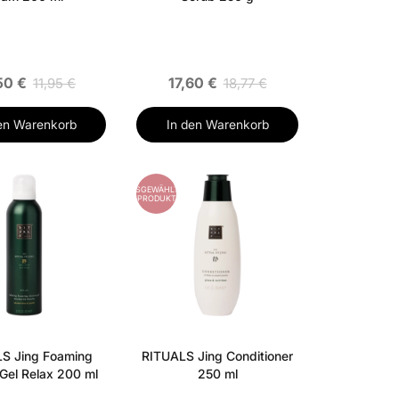
50 €
17,60 €
11,95 €
18,77 €
en Warenkorb
In den Warenkorb
AUSGEWÄHLTES
PRODUKT
S Jing Foaming
RITUALS Jing Conditioner
Gel Relax 200 ml
250 ml