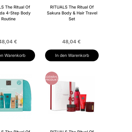
S The Ritual Of
RITUALS The Ritual Of
da 4-Step Body
Sakura Body & Hair Travel
Routine
Set
48,04 €
48,04 €
en Warenkorb
In den Warenkorb
AUSGEWÄHLTES
PRODUKT
S The Ritual Of
RITUALS The Ritual Of