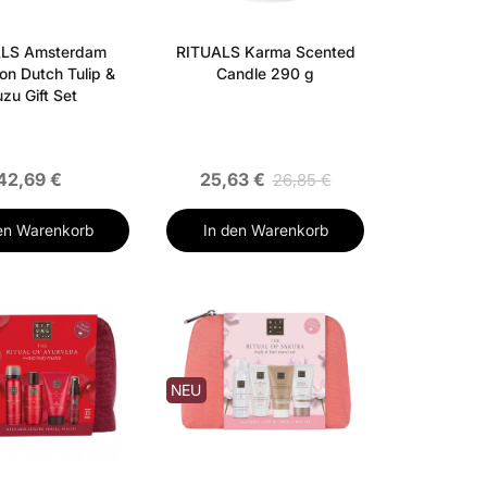
LS Amsterdam
RITUALS Karma Scented
ion Dutch Tulip &
Candle 290 g
zu Gift Set
42,69 €
25,63 €
26,85 €
en Warenkorb
In den Warenkorb
NEU