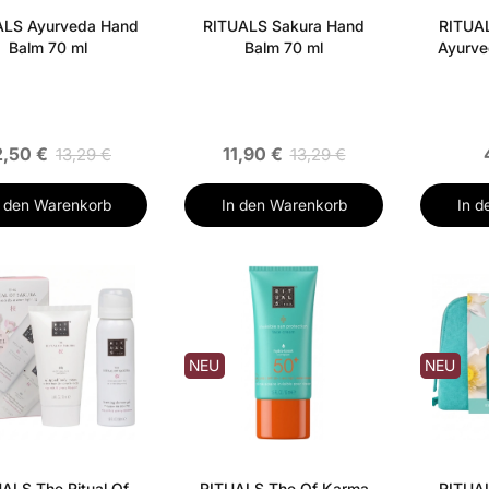
ALS Ayurveda Hand
RITUALS Sakura Hand
RITUAL
Balm 70 ml
Balm 70 ml
Ayurve
2,50 €
11,90 €
13,29 €
13,29 €
n den Warenkorb
In den Warenkorb
In d
NEU
NEU
ALS The Ritual Of
RITUALS The Of Karma
RITUAL