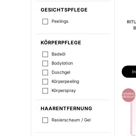
GESICHTSPFLEGE
Peelings
RITU
B
KÖRPERPFLEGE
Badeöl
Bodylotion
I
Duschgel
Körperpeeling
Körperspray
AUSGEWÄHLT
PRODUKT
Körperöl
HAARENTFERNUNG
Rasierschaum / Gel