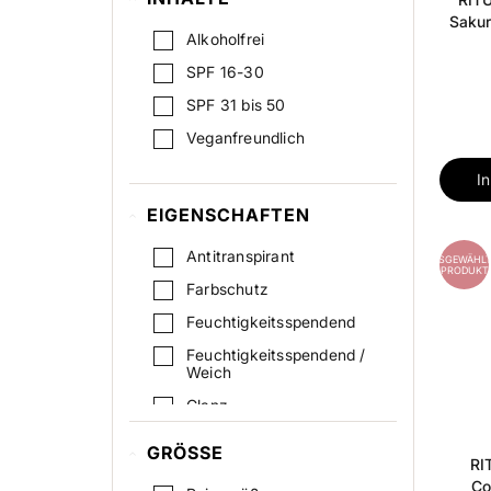
Sakur
Alkoholfrei
SPF 16-30
SPF 31 bis 50
Veganfreundlich
I
EIGENSCHAFTEN
Antitranspirant
AUSGEWÄHLT
PRODUKT
Farbschutz
Feuchtigkeitsspendend
Feuchtigkeitsspendend /
Weich
Glanz
Regenerierung
GRÖSSE
RI
Schimmernd
Co