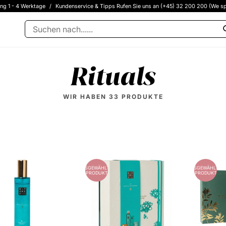
ung 1 - 4 Werktage
/
Kundenservice & Tipps Rufen Sie uns an (+45) 32 200 200 (We sp
Rituals
WIR HABEN
33
PRODUKTE
ES
AUSGEWÄHLTES
AUSGEWÄHLTES
PRODUKT
PRODUKT