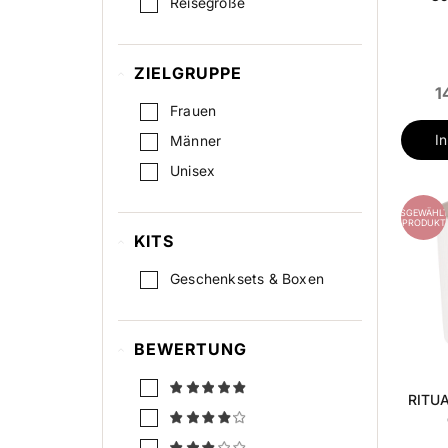
Reisegröße
UV-Schutz
Volumen
ZIELGRUPPE
1
Frauen
I
Männer
Unisex
AUSGEWÄHLT
PRODUKT
KITS
Geschenksets & Boxen
BEWERTUNG
RITUA