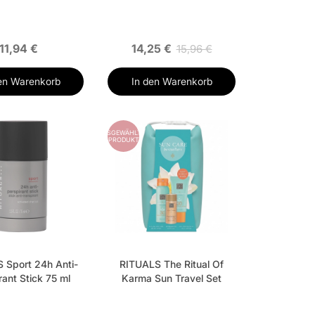
11,94 €
14,25 €
15,96 €
en Warenkorb
In den Warenkorb
AUSGEWÄHLTES
PRODUKT
 Sport 24h Anti-
RITUALS The Ritual Of
rant Stick 75 ml
Karma Sun Travel Set