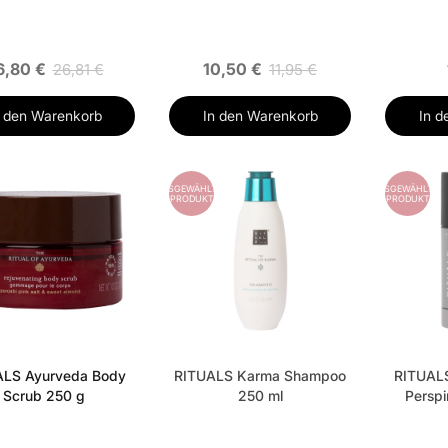
6,80 €
10,50 €
26,81 €
11,95 €
n den Warenkorb
In den Warenkorb
In d
ES
AUSGEWÄHLTES
AUSGEWÄHLTES
PRODUKT
PRODUKT
ALS Ayurveda Body
RITUALS Karma Shampoo
RITUALS
Scrub 250 g
250 ml
Perspi