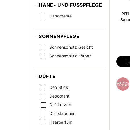
HAND- UND FUSSPFLEGE
RITU
Handcreme
Saku
SONNENPFLEGE
Sonnenschutz Gesicht
Sonnenschutz Körper
I
DÜFTE
AUSGEWÄHLT
PRODUKT
Deo Stick
Deodorant
Duftkerzen
Duftstäbchen
Haarparfüm