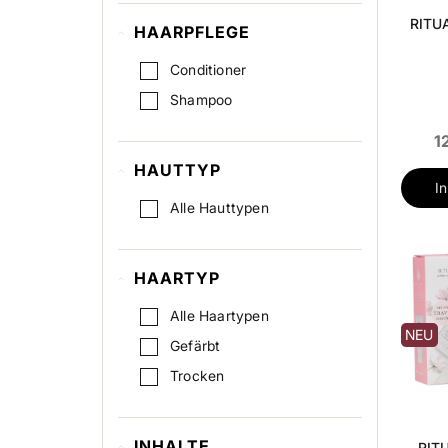
Körperspray
RITU
HAARPFLEGE
Conditioner
Shampoo
1
HAUTTYP
I
Alle Hauttypen
HAARTYP
Alle Haartypen
NEU
Gefärbt
Trocken
INHALTE
RITU