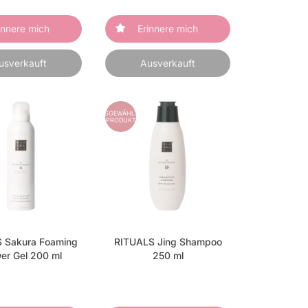
innere mich
Erinnere mich
usverkauft
Ausverkauft
AUSGEWÄHLTES
PRODUKT
 Sakura Foaming
RITUALS Jing Shampoo
er Gel 200 ml
250 ml