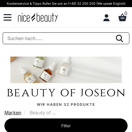
Kundenservice & Tipps Rufen Sie uns an (+45) 32 200 200 (We speak English)
0
WIR HABEN
32
PRODUKTE
Marken
Beauty of ...
Filter