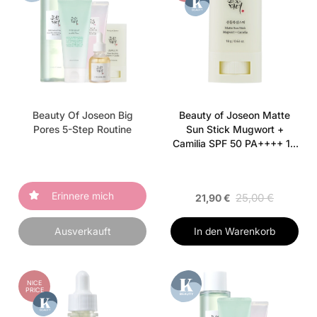
Beauty Of Joseon Big
Beauty of Joseon Matte
Pores 5-Step Routine
Sun Stick Mugwort +
Camilia SPF 50 PA++++ 18
g
Erinnere mich
25,00 €
21,90 €
Ausverkauft
In den Warenkorb
NICE
PRICE