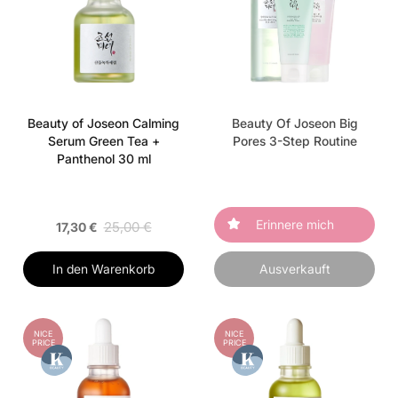
Beauty of Joseon Calming
Beauty Of Joseon Big
Serum Green Tea +
Pores 3-Step Routine
Panthenol 30 ml
Erinnere mich
25,00 €
17,30 €
In den Warenkorb
Ausverkauft
NICE
NICE
PRICE
PRICE