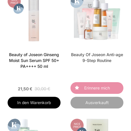
PRICE
Beauty of Joseon Ginseng
Beauty Of Joseon Anti-age
Moist Sun Serum SPF 50+
9-Step Routine
PA++++ 50 ml
Erinnere mich
30,00 €
21,50 €
In den Warenkorb
Ausverkauft
NICE
PRICE