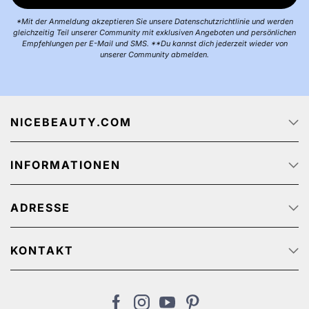
*Mit der Anmeldung akzeptieren Sie unsere Datenschutzrichtlinie und werden
gleichzeitig Teil unserer Community mit exklusiven Angeboten und persönlichen
Empfehlungen per E-Mail und SMS. **Du kannst dich jederzeit wieder von
unserer Community abmelden.
NICEBEAUTY.COM
Startseite
INFORMATIONEN
Über uns
Jobs
Datenschutz
Sendungsverfolgung
ADRESSE
AGB
Werbeangebote
Personenbezogener Datenschutz
NiceBeauty ApS
Rücksendung
Stærevej 2,
KONTAKT
Impressum
6705 Esbjerg, Denmark
Kundenservice: (+45) 32 200 200 (We speak English)
Zahlungsmethoden
USt-IdNr: DE311461299
de@nicebeauty.com
Versandkosten