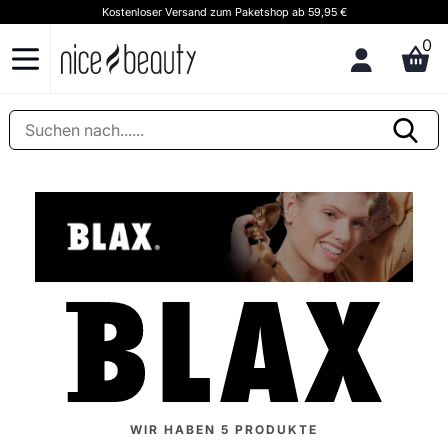
Kostenloser Versand zum Paketshop ab 59,95 €
K
0
WIR HABEN
5
PRODUKTE