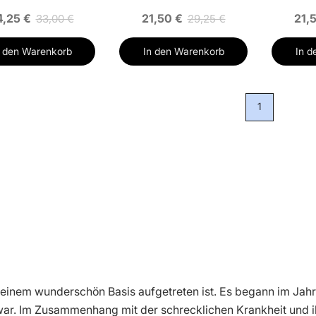
4,25 €
21,50 €
21,
33,00 €
29,25 €
n den Warenkorb
In den Warenkorb
In d
1
uf einem wunderschön Basis aufgetreten ist. Es begann im Jah
 war. Im Zusammenhang mit der schrecklichen Krankheit und