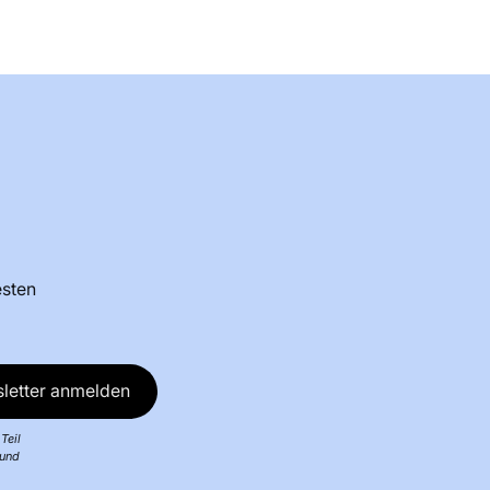
esten
letter anmelden
Teil
 und