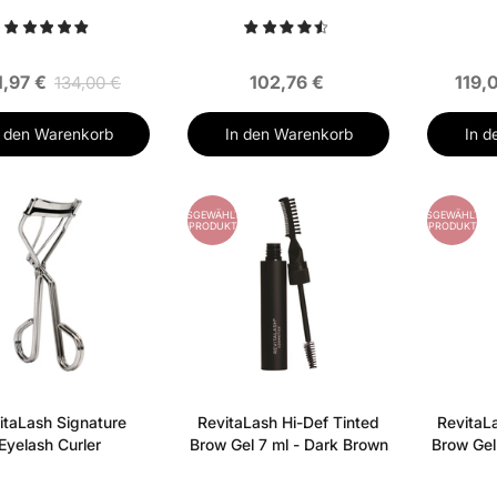
1,97 €
102,76 €
119,
134,00 €
n den Warenkorb
In den Warenkorb
In d
ES
AUSGEWÄHLTES
AUSGEWÄHLTES
PRODUKT
PRODUKT
itaLash Signature
RevitaLash Hi-Def Tinted
RevitaL
Eyelash Curler
Brow Gel 7 ml - Dark Brown
Brow Gel