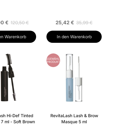
00 €
25,42 €
120,50 €
35,99 €
en Warenkorb
In den Warenkorb
AUSGEWÄHLTES
PRODUKT
ash Hi-Def Tinted
RevitaLash Lash & Brow
 7 ml - Soft Brown
Masque 5 ml