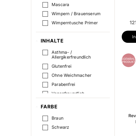
Mascara
Wimpern / Brauenserum
12
Wimperntusche Primer
I
INHALTE
Asthma- /
Allergikerfreundlich
AUSGEWÄHLT
PRODUKT
Glutenfrei
Ohne Weichmacher
Parabenfrei
Veganfreundlich
Ölfrei
FARBE
Rev
Braun
Schwarz