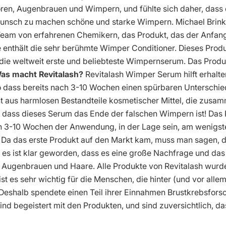
ren, Augenbrauen und Wimpern, und fühlte sich daher, dass ei
unsch zu machen schöne und starke Wimpern. Michael Brinken
Team von erfahrenen Chemikern, das Produkt, das der Anfang 
 enthält die sehr berühmte Wimper Conditioner. Dieses Prod
die weltweit erste und beliebteste Wimpernserum. Das Produkt
as macht Revitalash?
Revitalash Wimper Serum hilft erhalten
o dass bereits nach 3-10 Wochen einen spürbaren Unterschied 
teht aus harmlosen Bestandteile kosmetischer Mittel, die zus
 dass dieses Serum das Ende der falschen Wimpern ist! Das 
ch 3-10 Wochen der Anwendung, in der Lage sein, am wenigst
?
Da das erste Produkt auf den Markt kam, muss man sagen, d
d es ist klar geworden, dass es eine große Nachfrage und das
, Augenbrauen und Haare. Alle Produkte von Revitalash wur
 es sehr wichtig für die Menschen, die hinter (und vor allem 
 Deshalb spendete einen Teil ihrer Einnahmen Brustkrebsforsc
ind begeistert mit den Produkten, und sind zuversichtlich, da