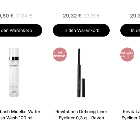
9,80 €
29,32 €
29,
31,84 €
33,31 €
n den Warenkorb
In den Warenkorb
In d
ES
AUSGEWÄHLTES
AUSGEWÄHLTES
PRODUKT
PRODUKT
Lash Micellar Water
RevitaLash Defining Liner
RevitaLa
sh Wash 100 ml
Eyeliner 0,3 g - Raven
Eyeliner