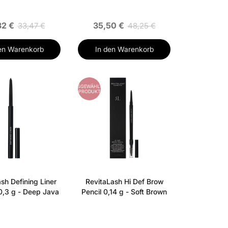
32 €
35,50 €
33,47 €
48,25 €
en Warenkorb
In den Warenkorb
AUSGEWÄHLTES
PRODUKT
sh Defining Liner
RevitaLash Hi Def Brow
 0,3 g - Deep Java
Pencil 0,14 g - Soft Brown