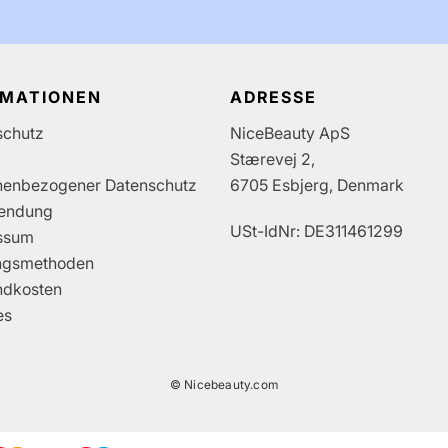
RMATIONEN
ADRESSE
schutz
NiceBeauty ApS
Stærevej 2,
nenbezogener Datenschutz
6705 Esbjerg, Denmark
endung
USt-IdNr: DE311461299
ssum
ngsmethoden
ndkosten
es
© Nicebeauty.com