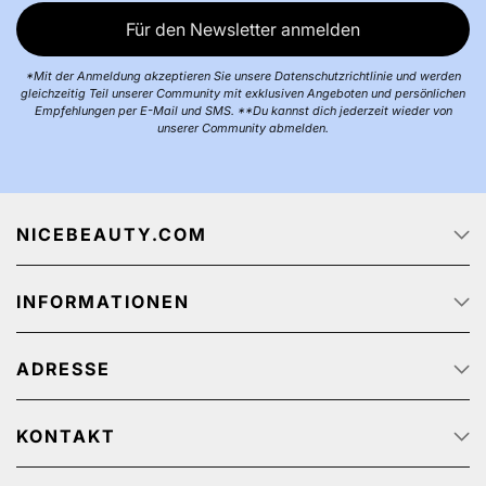
Für den Newsletter anmelden
*Mit der Anmeldung akzeptieren Sie unsere Datenschutzrichtlinie und werden
gleichzeitig Teil unserer Community mit exklusiven Angeboten und persönlichen
Empfehlungen per E-Mail und SMS. **Du kannst dich jederzeit wieder von
unserer Community abmelden.
NICEBEAUTY.COM
Startseite
INFORMATIONEN
Über uns
Jobs
Datenschutz
Sendungsverfolgung
ADRESSE
AGB
Werbeangebote
Personenbezogener Datenschutz
NiceBeauty ApS
Rücksendung
Stærevej 2,
KONTAKT
Impressum
6705 Esbjerg, Denmark
Kundenservice: (+45) 32 200 200 (We speak English)
Zahlungsmethoden