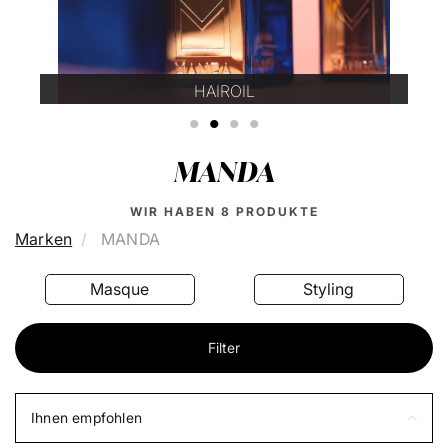
HAIROIL
1
2
3
4
MANDA
WIR HABEN
8
PRODUKTE
Marken
MANDA
Masque
Styling
Filter
Ihnen empfohlen