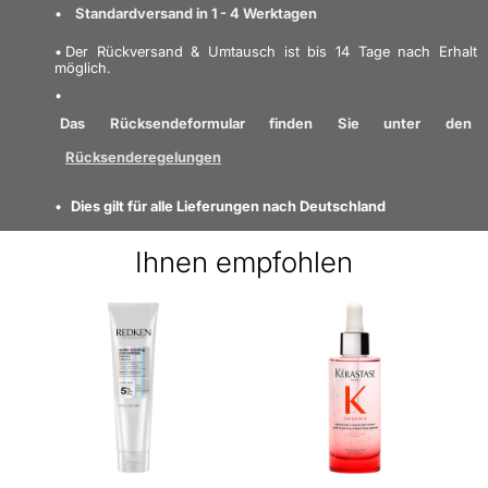
- Les Masies de
Standardversand in 1 - 4 Werktagen
Nagellack
Voltregà (Barcelona)
Spain
Der Rückversand & Umtausch ist bis 14 Tage nach Erhalt
möglich.
Finden Sie Mehr von dieser Marke:
e-mail
info@aqc.es
Sicherheitsinformationen
Das Rücksendeformular finden Sie unter den
Kleine Teile.
Erstickungsgefahr. Bei
Rücksenderegelungen
Auftreten von
Dies gilt für alle Lieferungen nach Deutschland
Reizungen die
Anwendung abbrechen.
Ihnen empfohlen
Nicehair-Kundendienst
de@nicebeauty.com