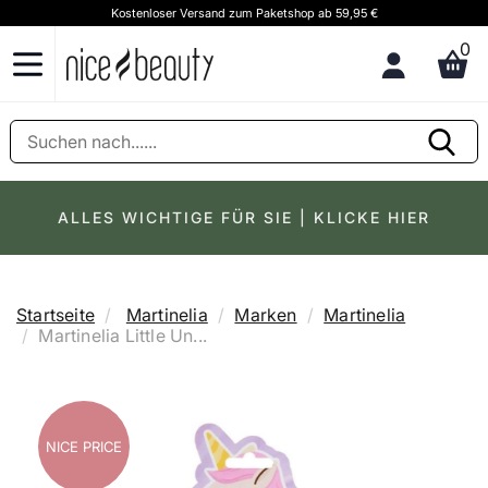
Kostenloser Versand zum Paketshop ab 59,95 €
K
0
ALLES WICHTIGE FÜR SIE | KLICKE HIER
Startseite
Martinelia
Marken
Martinelia
Martinelia Little Un...
NICE PRICE
NICE PRICE