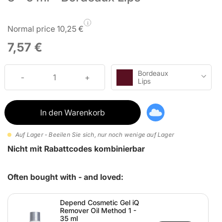
i
Normal price 10,25 €
7,57 €
Bordeaux
Lips
In den Warenkorb
Auf Lager - Beeilen Sie sich, nur noch wenige auf Lager
Nicht mit Rabattcodes kombinierbar
Often bought with - and loved:
Depend Cosmetic Gel iQ
Remover Oil Method 1 -
35 ml