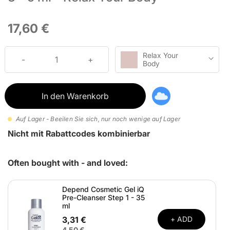
17,60 €
Relax Your
Body
In den Warenkorb
Auf Lager - Beeilen Sie sich, nur noch wenige auf Lager
Nicht mit Rabattcodes kombinierbar
Often bought with - and loved:
Depend Cosmetic Gel iQ
Pre-Cleanser Step 1 - 35
ml
3,31 €
+ ADD
4,50 €