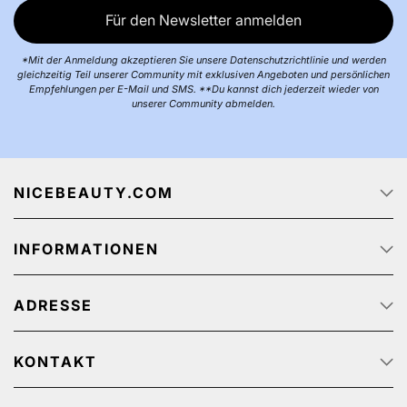
Für den Newsletter anmelden
*Mit der Anmeldung akzeptieren Sie unsere Datenschutzrichtlinie und werden
gleichzeitig Teil unserer Community mit exklusiven Angeboten und persönlichen
Empfehlungen per E-Mail und SMS. **Du kannst dich jederzeit wieder von
unserer Community abmelden.
NICEBEAUTY.COM
Startseite
INFORMATIONEN
Über uns
Jobs
Datenschutz
Sendungsverfolgung
ADRESSE
AGB
Werbeangebote
Personenbezogener Datenschutz
NiceBeauty ApS
Rücksendung
Stærevej 2,
KONTAKT
Impressum
6705 Esbjerg, Denmark
Kundenservice: (+45) 32 200 200 (We speak English)
Zahlungsmethoden