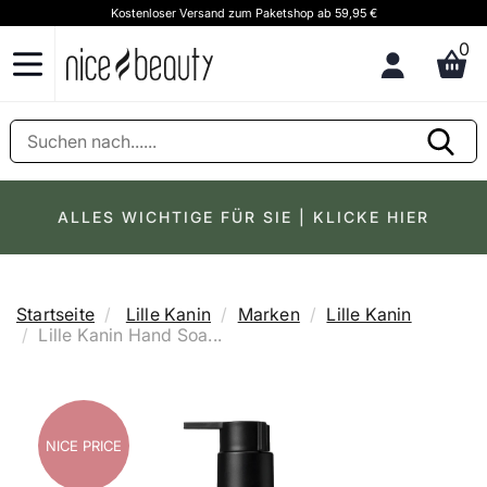
Kostenloser Versand zum Paketshop ab 59,95 €
K
0
ALLES WICHTIGE FÜR SIE | KLICKE HIER
Startseite
Lille Kanin
Marken
Lille Kanin
Lille Kanin Hand Soa...
NICE PRICE